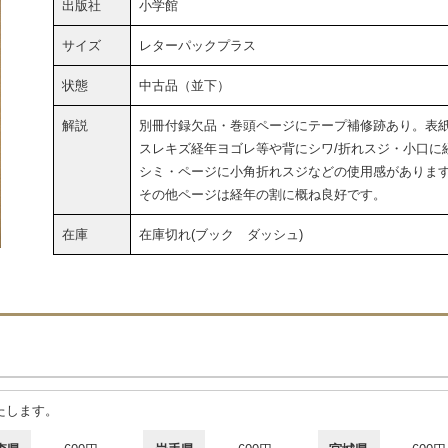
出版社
小学館
サイズ
レターパックプラス
状態
中古品（並下）
解説
別冊付録欠品・巻頭ページにテープ補修跡あり。表
スレキズ経年ヨゴレ等や背にシワ/折れスジ・小口に
シミ・ページに小角折れスジなどの使用感がありま
その他ページは経年の割に概ね良好です。
在庫
在庫切れ(ブック ダッシュ)
たします。