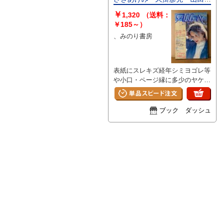
博 他 月刊OUT増刊号 耽美
￥
1,320
（送料：
系
￥185～）
、みのり書房
表紙にスレキズ経年シミヨゴレ等
や小口・ページ縁に多少のヤケ/
経年シミがあります。それ以外は
特に目立つ大きなイタミはなく、
ページその他部分は概ね良好で
ブック ダッシュ
す。