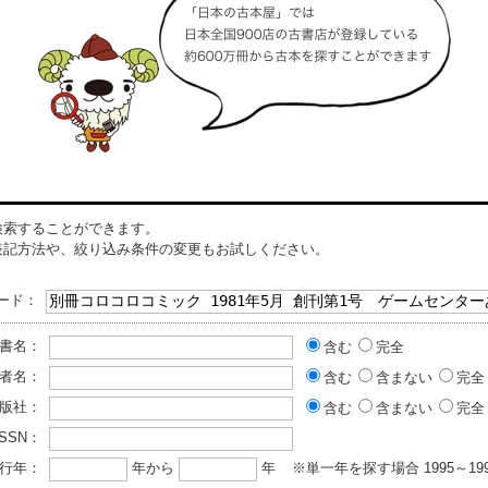
検索することができます。
表記方法や、絞り込み条件の変更もお試しください。
ード：
書名：
含む
完全
者名：
含む
含まない
完全
版社：
含む
含まない
完全
ISSN：
行年：
年から
年
※単一年を探す場合 1995～199