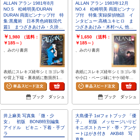
ALLAN アラン 1981年8月
ALLAN アラン 1983年12月
NO.5 松崎明美/DURAN
NO.4 松崎明美 両面ピンナッ
DURAN 両面ピンナップ付 特
プ付 特集:実録探偵物語 イ
集:黒魔術 日本男色綺観現代
ンタビュー:高橋ユキヒロ ま
篇1 まつざきあけみ・久掛彦
つざきあけみ・木村べん 他
見・飛鳥翔・嶺愁麻・山田章
少女のための耽美派マガジン
￥
￥
1,980
（送料：
1,650
（送料：
博 月刊OUT増刊号 耽美系
隔月刊 耽美系
￥185～）
￥185～）
、みのり書房
、みのり書房
表紙にスレキズ経年シミヨゴレ等
表紙にスレキズ経年シミヨゴレ等
や背上下端・裏表紙に数箇所1セ
や小口・ページ縁にヤケ/経年シ
ンチほどのキレ、小口・ページ縁
ミがある以外は特に目立つ大きな
にヤケ/経年シミがあります。そ
イタミはなく、ページその他部分
れ以外は特に目立つ大きなイタミ
は経年の割に良好です。
ブック ダッシュ
ブック ダッシュ
はなく、ページその他部分は概ね
良好です。
井上麻美 写真集 「微・少
大島優子 1stフォトブック 「優
女」 初版 BONB特別編集
子」 初版 メッセージいりビ
アイドル ビキニ・下着・手ブ
キニポストカード・帯・アンケ
ラ
ートはがき付き AKB48 写
真集