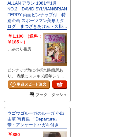
ALLAN アラン 1981年1月
NO.2 DAVID SYLVIAN/BRIAN
FERRY 両面ピンナップ付 特
別企画:スポーツマン美形カタ
ログ まつざきあけみ・久掛彦
見・岡田純子・冬木えみ・波津
￥
1,100
（送料：
彬子 他 少女のための耽美派
￥185～）
マガジン 月刊OUT増刊号
、みのり書房
耽美系
ピンナップ角に小折れ跡箇所あ
り。 表紙にスレキズ経年シミヨ
ゴレ/折れ跡/シワ感/裏表紙に2セ
ンチほどのキレ箇所や小口にヤケ
感があります。それ以外は特に目
ブック ダッシュ
立つ大きなイタミはなく、ページ
自体は経年の割に良好です。
ウゴウゴルーガのルーガ 小出
由華 写真集 「Departure」
帯・アンケートハガキ付き
￥
880