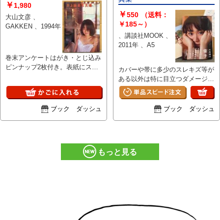
￥
1,980
￥
550
（送料：
大山文彦 、
￥185～）
GAKKEN 、1994年
、講談社MOOK 、
2011年 、A5
巻末アンケートはがき・とじ込み
ピンナップ2枚付き。表紙にスレ
カバーや帯に多少のスレキズ等が
キズ線キズ等・多少の経年ヨゴレ
ある以外は特に目立つダメージは
箇所がある以外は特に大きなダメ
なく、ページは比較的使用感少な
ージはなく、ページは比較的良好
いキレイな状態です。 A
な状態です。
ブック ダッシュ
ブック ダッシュ
もっと見る