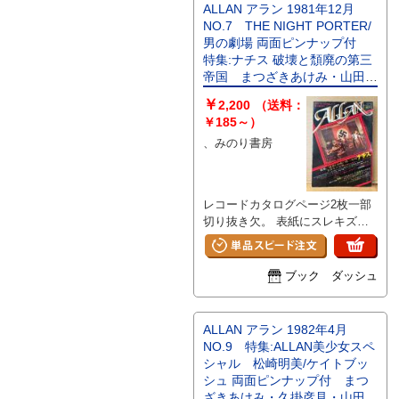
ALLAN アラン 1981年12月
NO.7 THE NIGHT PORTER/
男の劇場 両面ピンナップ付
特集:ナチス 破壊と頹廃の第三
帝国 まつざきあけみ・山田章
博・久掛彦見 他 月刊OUT増
￥
2,200
（送料：
刊号 耽美系
￥185～）
、みのり書房
レコードカタログページ2枚一部
切り抜き欠。 表紙にスレキズ経
年シミヨゴレ等や背にシワキズ、
小口・見返しにヤケ感/経年シミ
があります。それ以外は特に目立
ブック ダッシュ
つ大きなイタミはなく、その他ペ
ージは概ね良好です。
ALLAN アラン 1982年4月
NO.9 特集:ALLAN美少女スペ
シャル 松崎明美/ケイトブッ
シュ 両面ピンナップ付 まつ
ざきあけみ・久掛彦見・山田章