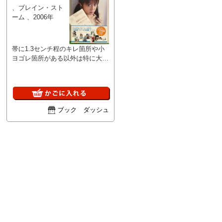
、ブレイン・スト
ーム 、2006年
帯に1.3センチ程のキレ箇所や小
ヨゴレ箇所がある以外は特に大き
なダメージはなく、写真集本体は
比較的使用感のないキレイな状態
です。 A
ブック ダッシュ