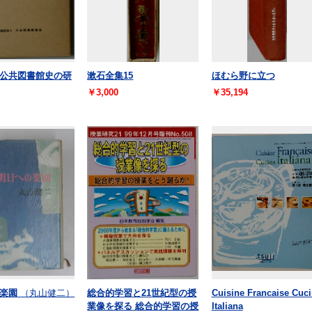
公共図書館史の研
漱石全集15
ほむら野に立つ
￥3,000
￥35,194
楽園
（丸山健二）
総合的学習と21世紀型の授
Cuisine Francaise Cuc
業像を探る 総合的学習の授
Italiana