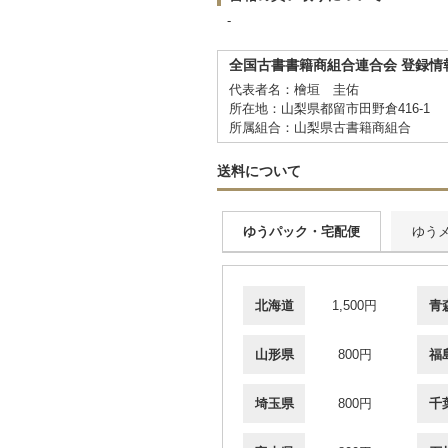
-
全国古書書籍商組合連合会 登録情
代表者名：檜垣 圭佑
所在地：山梨県都留市田野倉416-1
所属組合：山梨県古書籍商組合
送料について
ゆうパック・宅配便
ゆう
北海道
1,500円
青
山形県
800円
福
埼玉県
800円
千