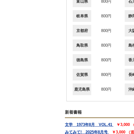
富山県
800円
石
岐阜県
800円
静
京都府
800円
大
鳥取県
800円
島
徳島県
800円
香
佐賀県
800円
長
鹿児島県
800円
沖
新着書籍
文学 1973年8月 VOL.41
￥3,000
みてみて! 2025年8月号
￥3,000 