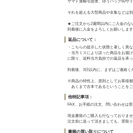
ヤマト運輸宅急便、ゆうパック60サイ
それを超える大型商品や全集などは別
★ご注文から2週間以内にご入金のな
到着後に入金をよろしくお願いします
返品について：
・こちらの提示した状態と著しく異な
・当方ミスにより誤った商品をお届け
に限り、送料当方負担での返品を承っ
到着後、3日以内に、まずはご連絡く
※商品の特性上、原則としてお客様都
あくまで古本であるということをご
他特記事項：
FAX、お手紙の注文、問い合わせは
現金書留のご購入も行なっておりませ
注文前に送って頂きましても、受取り
書籍の買い取りについて