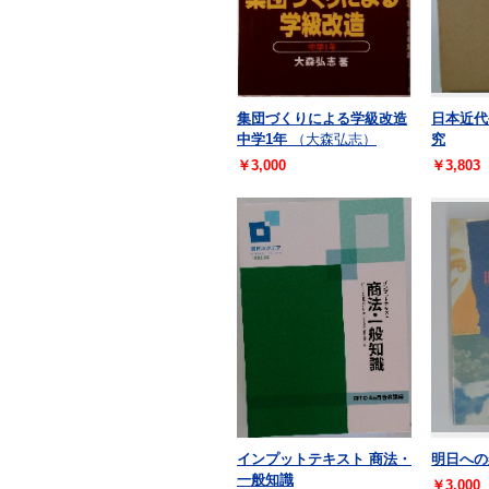
集団づくりによる学級改造
日本近代
中学1年
（大森弘志）
究
￥3,000
￥3,803
インプットテキスト 商法・
明日への
一般知識
￥3,000