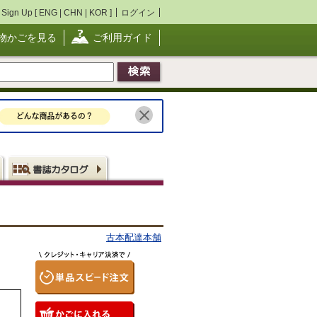
Sign Up [
ENG
|
CHN
|
KOR
]
ログイン
物かごを見る
ご利用ガイド
古本配達本舗