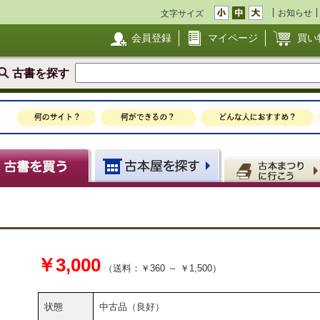
お知らせ
文字サイズ
会員登録
マイページ
買い
古書を探す
￥3,000
（送料：￥360 ～ ￥1,500）
状態
中古品（良好）