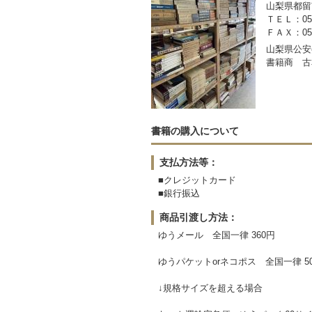
山梨県都留市
ＴＥＬ：050-
ＦＡＸ：0554
山梨県公安委
書籍商 古
書籍の購入について
支払方法等：
■クレジットカード
■銀行振込
商品引渡し方法：
ゆうメール 全国一律 360円
ゆうパケットorネコポス 全国一律 5
↓規格サイズを超える場合