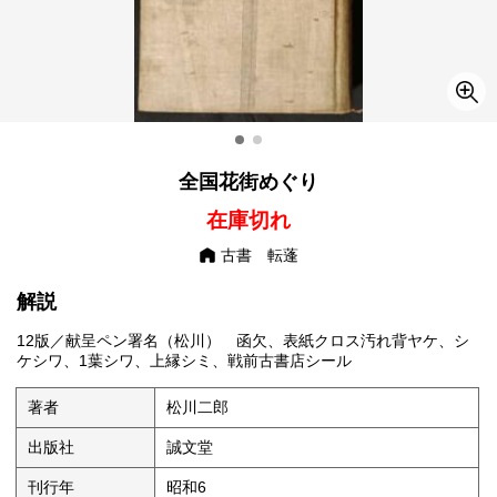
全国花街めぐり
在庫切れ
古書 転蓬
解説
12版／献呈ペン署名（松川） 函欠、表紙クロス汚れ背ヤケ、シ
ケシワ、1葉シワ、上縁シミ、戦前古書店シール
著者
松川二郎
出版社
誠文堂
刊行年
昭和6