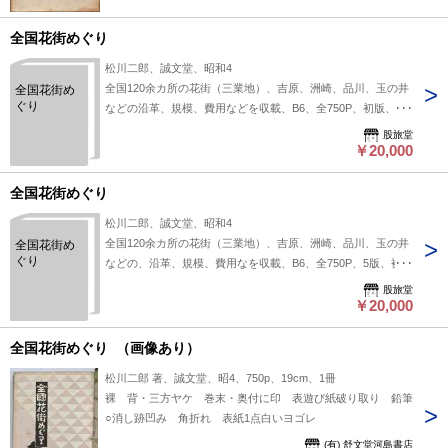
全国花街めぐり
松川二郎、誠文堂、昭和4
全国120余カ所の花街（三業地）、吉原、洲崎、品川、玉の井
全国花街め
ぐり
などの沿革、規模、費用などを収載、B6、全750P、初版、裸
本、角擦り切れ、本体ミゾ多少イタミ、経年によるヤケシミ
股旅堂
￥20,000
全国花街めぐり
松川二郎、誠文堂、昭和4
全国120余カ所の花街（三業地）、吉原、洲崎、品川、玉の井
全国花街め
ぐり
などの、沿革、規模、費用なを収載、B6、全750P、5版、裸
本、背多少痛み、切れ目補修、本体ミゾ多少イタミ、経年によ
股旅堂
るヤケシミ
￥20,000
全国花街めぐり （画像あり）
松川二郎 著、誠文堂、昭4、750p、19cm、1冊
裸 背・三方ヤケ 巻末・奥付に印 表遊び紙破り取り 鉛筆
○消し跡凹み 角折れ 表紙1点白いヨゴレ
(有) 舒文堂河島書店