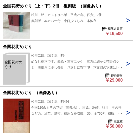
全国花街めぐり（上・下）2冊 復刻版 （画像あり）
松川二郎、カストリ出版、平成28年、四六、2冊
復刻版 本カバー付 小口少々しみ 本体良
槇尾古書店
￥16,500
全国花街めぐり
松川二郎、誠文堂、昭4
函なし裸本です。表紙・三方にヤケ 三方に細かな茶斑点シ
全国花街め
ぐり
ミ 表紙角に少し傷み 見返しに数字印 本文部の状態は良好
です。
都築書店
￥29,000
全国花街めぐり （画像あり）
松川二郎、誠文堂、昭和4
全国120余カ所の花街（三業地）、吉原、洲崎、品川、玉の井
などの、沿革、規模、費用なを収載、B6、全750P、初版、函
角擦り切れ・切れ目補修、経年によるヤケ
股旅堂
￥50,000