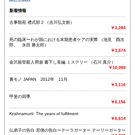
沿線名：-
新着情報
最寄駅：-
営業時間：-
古事類苑 禮式部 2 （吉川弘文館）
定休日：-
￥3,284
書籍の買取について
死の臨床ーわが国における末期患者ケアの実際 （池見 酉次
-
郎、 永田 勝太郎）
￥3,674
取り扱い分野
金沢能登殺人周遊 書下し長編 ミステリー （石川 真介）
総記、哲学宗教、歴史、社会科学、自然科学、美術工芸、国
￥10,089
語国文、外国文学、古典籍、近代文献、趣味、外国書、サブ
カルチャー、古書一般（その他）
裏モノ JAPAN 2012年 11月
書籍全般
￥3,116
甲斐の四季
￥6,156
Krishnamurti: The years of fulfilment
￥6,614
仏弟子の告白 尼僧の告白ーテーラガーター テーリーガーター