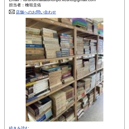
香川県
愛媛県
800円
800円
担当者：檜垣圭佑
店舗へのお問い合わせ
高知県
福岡県
800円
800円
佐賀県
長崎県
800円
800円
熊本県
大分県
800円
800円
宮崎県
鹿児島県
800円
800円
沖縄県
1,500円
-
続きを読む