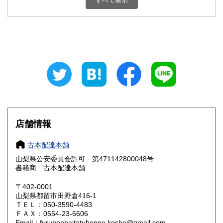
すべて表示
石川県
福井県
800円
800円
山梨県
長野県
800円
800円
岐阜県
静岡県
800円
800円
愛知県
三重県
800円
800円
滋賀県
京都府
800円
800円
大阪府
兵庫県
800円
800円
店舗情報
奈良県
和歌山県
800円
800円
古本配達本舗
山梨県公安委員会許可 第471142800048号
鳥取県
島根県
800円
800円
書籍商 古本配達本舗
岡山県
広島県
800円
800円
〒402-0001
山梨県都留市田野倉416-1
ＴＥＬ：050-3590-4483
山口県
徳島県
800円
800円
ＦＡＸ：0554-23-6606
Email：furuhonhaitatuhonpo.kosho@gmail.com