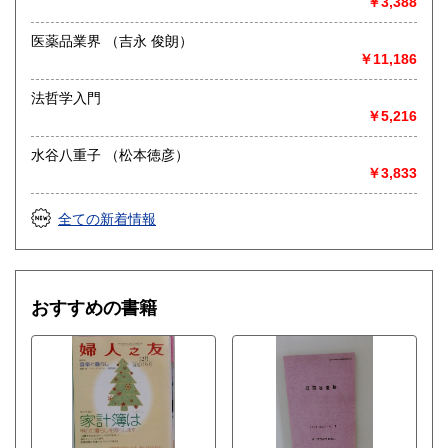
￥3,388
医薬品業界 （吉永 俊朗）
￥11,186
法哲学入門
￥5,216
水谷八重子 （松本徳彦）
￥3,833
全ての新着情報
おすすめの書籍