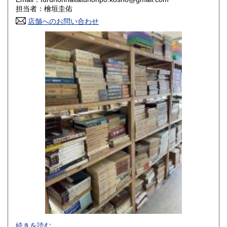
香川県
愛媛県
800円
800円
担当者：檜垣圭佑
店舗へのお問い合わせ
高知県
福岡県
800円
800円
佐賀県
長崎県
800円
800円
熊本県
大分県
800円
800円
宮崎県
鹿児島県
800円
800円
沖縄県
1,500円
-
続きを読む