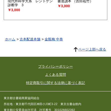
現代外科学大系 レントゲン
書道讀本
（吉田苞竹）
診断学 3
￥3,000
￥3,000
ホーム
古本配達本舗
金瓶梅 中巻
ページ上部へ戻る
プライバシーポリシー
よくある質問
特定商取引に関する法律に基づく表記
東京都古書籍商業協同組合
所在地：東京都千代田区神田小川町3-22 東京古書会館内
東京都公安委員会許可済 許可番号 301026602392