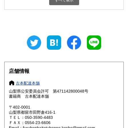
すべて表示
石川県
福井県
800円
800円
山梨県
長野県
800円
800円
岐阜県
静岡県
800円
800円
愛知県
三重県
800円
800円
滋賀県
京都府
800円
800円
大阪府
兵庫県
800円
800円
店舗情報
奈良県
和歌山県
800円
800円
古本配達本舗
山梨県公安委員会許可 第471142800048号
鳥取県
島根県
800円
800円
書籍商 古本配達本舗
岡山県
広島県
800円
800円
〒402-0001
山梨県都留市田野倉416-1
ＴＥＬ：050-3590-4483
山口県
徳島県
800円
800円
ＦＡＸ：0554-23-6606
Email：furuhonhaitatuhonpo.kosho@gmail.com