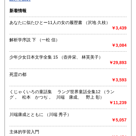
沿線名：-
新着情報
最寄駅：-
営業時間：-
あなたに似たひとー11人の女の履歴書 （沢地 久枝）
定休日：-
￥3,439
書籍の買取について
解析学序説 下 （一松 信）
-
￥3,084
少年少女日本文学全集 15 （壺井栄、 林芙美子）
取り扱い分野
￥29,893
総記、哲学宗教、歴史、社会科学、自然科学、美術工芸、国
語国文、外国文学、古典籍、近代文献、趣味、外国書、サブ
死霊の都
カルチャー、古書一般（その他）
￥3,593
書籍全般
くじゃくいろの童話集 ラング世界童話全集12 （ラン
グ， 松本 かつぢ， 川端 康成、 野上 彰）
￥11,239
川端康成とともに （川端 秀子）
￥5,057
主体的学習入門