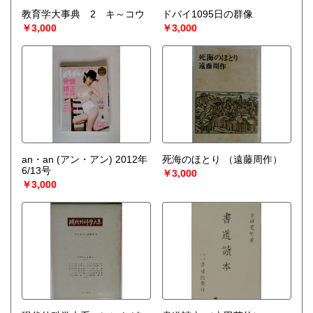
教育学大事典 2 キ～コウ
ドバイ1095日の群像
￥3,000
￥3,000
an・an (アン・アン) 2012年
死海のほとり
（遠藤周作）
6/13号
￥3,000
￥3,000