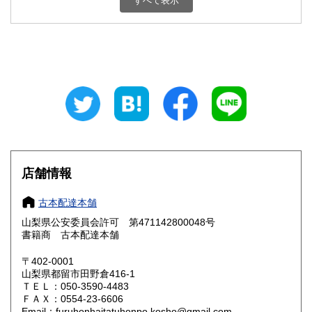
すべて表示
石川県
福井県
800円
800円
山梨県
長野県
800円
800円
岐阜県
静岡県
800円
800円
愛知県
三重県
800円
800円
滋賀県
京都府
800円
800円
大阪府
兵庫県
800円
800円
店舗情報
奈良県
和歌山県
800円
800円
古本配達本舗
山梨県公安委員会許可 第471142800048号
鳥取県
島根県
800円
800円
書籍商 古本配達本舗
岡山県
広島県
800円
800円
〒402-0001
山梨県都留市田野倉416-1
ＴＥＬ：050-3590-4483
山口県
徳島県
800円
800円
ＦＡＸ：0554-23-6606
Email：furuhonhaitatuhonpo.kosho@gmail.com