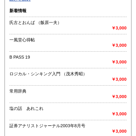
沿線名：-
新着情報
最寄駅：-
営業時間：-
氏古とおんば （飯原一夫）
定休日：-
￥3,000
書籍の買取について
一風堂心得帖
-
￥3,000
B PASS 19
取り扱い分野
￥3,000
総記、哲学宗教、歴史、社会科学、自然科学、美術工芸、国
語国文、外国文学、古典籍、近代文献、趣味、外国書、サブ
ロジカル・シンキング入門 （茂木秀昭）
カルチャー、古書一般（その他）
￥3,000
書籍全般
常用辞典
￥3,000
塩の話 あれこれ
￥3,000
証券アナリストジャーナル2003年8月号
￥3,000