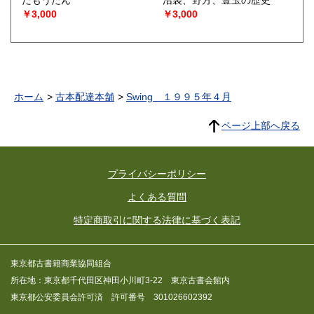
たもうたん
沼袋、野方、豊玉の歴史
￥3,000
￥3,000
ホーム
古本配達本舗
Swing １９９５年４月
ページ上部へ戻る
プライバシーポリシー
よくある質問
特定商取引に関する法律に基づく表記
東京都古書籍商業協同組合
所在地：東京都千代田区神田小川町3-22 東京古書会館内
東京都公安委員会許可済 許可番号 301026602392