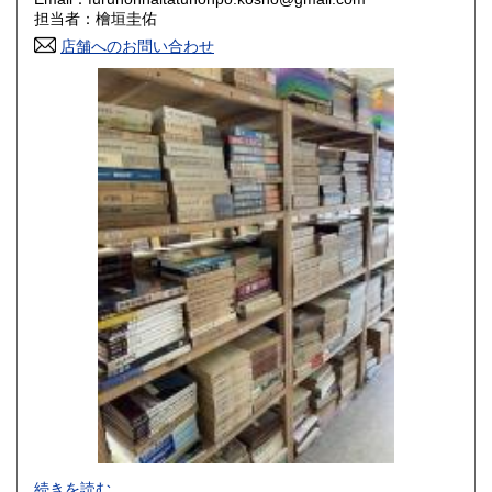
香川県
愛媛県
800円
800円
担当者：檜垣圭佑
店舗へのお問い合わせ
高知県
福岡県
800円
800円
佐賀県
長崎県
800円
800円
熊本県
大分県
800円
800円
宮崎県
鹿児島県
800円
800円
沖縄県
1,500円
-
続きを読む