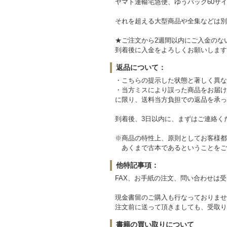
ヤマト運輸宅急便、ゆうパック60サイ
それを超える大型商品や全集などは別
★ご注文から2週間以内にご入金のな
到着後に入金をよろしくお願いします
返品について：
・こちらの提示した状態と著しく異な
・当方ミスにより誤った商品をお届け
に限り、送料当方負担での返品を承っ
到着後、3日以内に、まずはご連絡く
※商品の特性上、原則としてお客様都
あくまで古本であるということをご
他特記事項：
FAX、お手紙の注文、問い合わせは
現金書留のご購入も行なっておりませ
注文前に送って頂きましても、受取り
書籍の買い取りについて