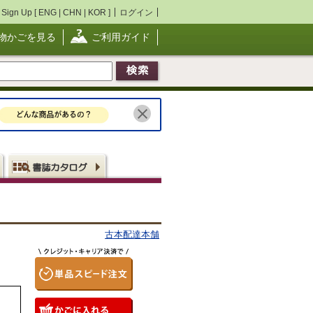
Sign Up [
ENG
|
CHN
|
KOR
]
ログイン
物かごを見る
ご利用ガイド
古本配達本舗