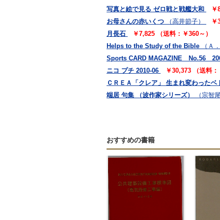
写真と絵で見る ゼロ戦と戦艦大和
￥
お母さんの赤いくつ
（高井節子）
￥
月長石
￥7,825 （送料：￥360～）
Helps to the Study of the Bible
（Ａ．
Sports CARD MAGAZINE No.56 200
ニコ プチ 2010-06
￥30,373 （送料
ＣＲＥＡ「クレア」 生まれ変わったベトナ
端居 句集 （波作家シリーズ）
（宗智
おすすめの書籍