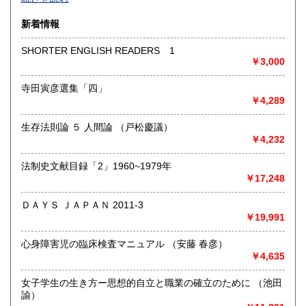
沿線名：-
新着情報
最寄駅：-
営業時間：-
SHORTER ENGLISH READERS 1
定休日：-
￥3,000
書籍の買取について
寺田寅彦選集「四」
￥4,289
-
生存法則論 ５ 人間論 （戸松慶議）
取り扱い分野
￥4,232
総記、哲学宗教、歴史、社会科学、自然科学、美術工芸、国
語国文、外国文学、古典籍、近代文献、趣味、外国書、サブ
法制史文献目録「2」1960~1979年
カルチャー、古書一般（その他）
￥17,248
書籍全般
ＤＡＹＳ ＪＡＰＡＮ 2011-3
￥19,991
心身障害児の臨床検査マニュアル （安藤 春彦）
￥4,635
女子学生の生き方ー思想的自立と職業の確立のために （池田
諭）