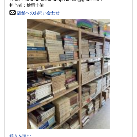
香川県
愛媛県
800円
800円
担当者：檜垣圭佑
店舗へのお問い合わせ
高知県
福岡県
800円
800円
佐賀県
長崎県
800円
800円
熊本県
大分県
800円
800円
宮崎県
鹿児島県
800円
800円
沖縄県
1,500円
-
続きを読む