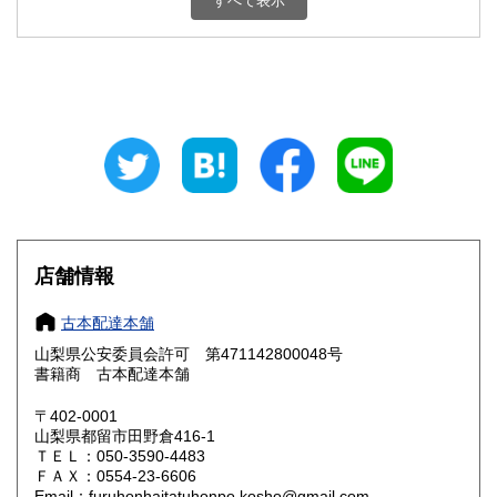
すべて表示
石川県
福井県
800円
800円
山梨県
長野県
800円
800円
岐阜県
静岡県
800円
800円
愛知県
三重県
800円
800円
滋賀県
京都府
800円
800円
大阪府
兵庫県
800円
800円
店舗情報
奈良県
和歌山県
800円
800円
古本配達本舗
山梨県公安委員会許可 第471142800048号
鳥取県
島根県
800円
800円
書籍商 古本配達本舗
岡山県
広島県
800円
800円
〒402-0001
山梨県都留市田野倉416-1
ＴＥＬ：050-3590-4483
山口県
徳島県
800円
800円
ＦＡＸ：0554-23-6606
Email：furuhonhaitatuhonpo.kosho@gmail.com