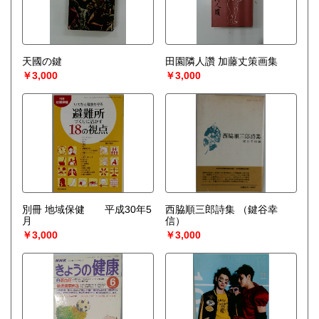
天國の鍵
田園隣人讚 加藤丈策画集
￥3,000
￥3,000
別冊 地域保健 平成30年5
西脇順三郎詩集
（鍵谷幸
月
信）
￥3,000
￥3,000