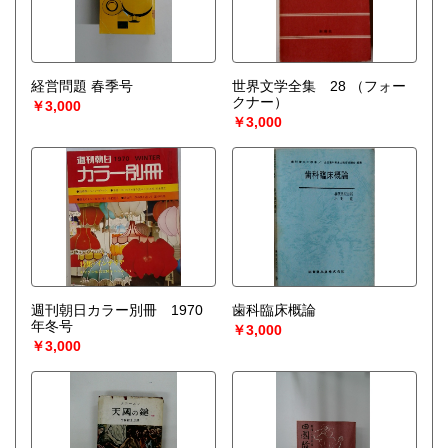
経営問題 春季号
世界文学全集 28
（フォー
クナー）
￥3,000
￥3,000
週刊朝日カラー別冊 1970
歯科臨床概論
年冬号
￥3,000
￥3,000