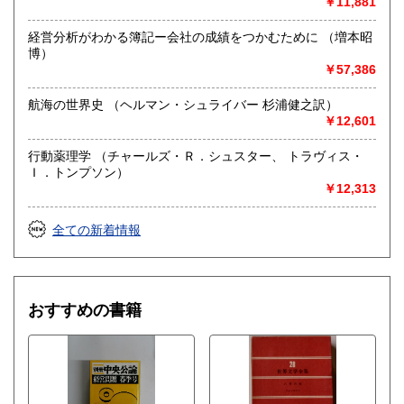
￥11,881
経営分析がわかる簿記ー会社の成績をつかむために （増本昭
博）
￥57,386
航海の世界史 （ヘルマン・シュライバー 杉浦健之訳）
￥12,601
行動薬理学 （チャールズ・Ｒ．シュスター、 トラヴィス・
Ｉ．トンプソン）
￥12,313
全ての新着情報
おすすめの書籍