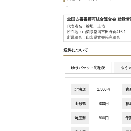
-
全国古書書籍商組合連合会 登録情
代表者名：檜垣 圭佑
所在地：山梨県都留市田野倉416-1
所属組合：山梨県古書籍商組合
送料について
ゆうパック・宅配便
ゆう
北海道
1,500円
青
山形県
800円
福
埼玉県
800円
千