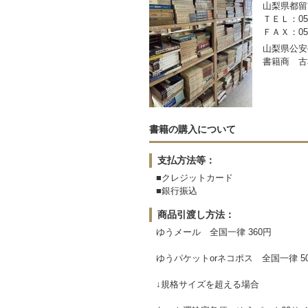
山梨県都留市
ＴＥＬ：050-
ＦＡＸ：0554
山梨県公安委
書籍商 古
書籍の購入について
支払方法等：
■クレジットカード
■銀行振込
商品引渡し方法：
ゆうメール 全国一律 360円
ゆうパケットorネコポス 全国一律 5
↓規格サイズを超える場合