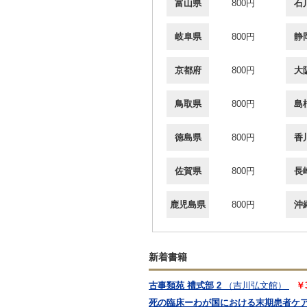
富山県
800円
石
岐阜県
800円
静
京都府
800円
大
鳥取県
800円
島
徳島県
800円
香
佐賀県
800円
長
鹿児島県
800円
沖
新着書籍
古事類苑 禮式部 2
（吉川弘文館）
￥
死の臨床ーわが国における末期患者ケ