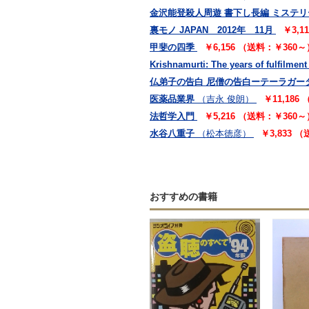
金沢能登殺人周遊 書下し長編 ミステリ
裏モノ JAPAN 2012年 11月
￥3,1
甲斐の四季
￥6,156 （送料：￥360～
Krishnamurti: The years of fulfilment
仏弟子の告白 尼僧の告白ーテーラガー
医薬品業界
（吉永 俊朗）
￥11,186
法哲学入門
￥5,216 （送料：￥360～
水谷八重子
（松本徳彦）
￥3,833 
おすすめの書籍