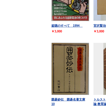
盗聴のすべて 1994
宮沢賢治
￥3,000
￥3,000
囲碁妙伝 囲碁名著文庫
トルスト
10
論 教育