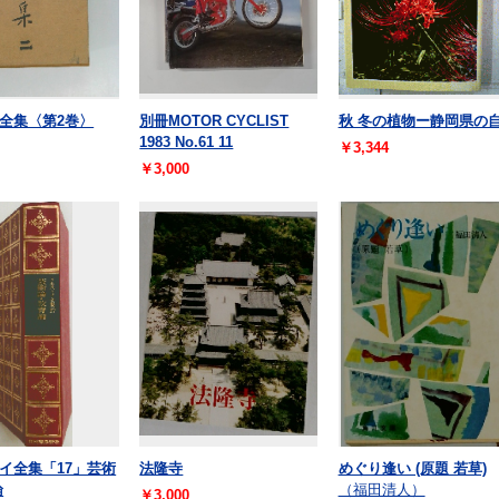
全集〈第2巻〉
別冊MOTOR CYCLIST
秋 冬の植物ー静岡県の
1983 No.61 11
￥3,344
￥3,000
イ全集「17」芸術
法隆寺
めぐり逢い (原題 若草)
論
（福田清人）
￥3,000