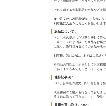
ヤマト運輸宅急便、ゆうパック60サイ
それを超える大型商品や全集などは別
★ご注文から2週間以内にご入金のな
到着後に入金をよろしくお願いします
返品について：
・こちらの提示した状態と著しく異な
・当方ミスにより誤った商品をお届け
に限り、送料当方負担での返品を承っ
到着後、3日以内に、まずはご連絡く
※商品の特性上、原則としてお客様都
あくまで古本であるということをご
他特記事項：
FAX、お手紙の注文、問い合わせは
現金書留のご購入も行なっておりませ
注文前に送って頂きましても、受取り
書籍の買い取りについて