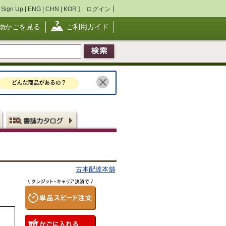
Sign Up [
ENG
|
CHN
|
KOR
]
ログイン
物かごを見る
ご利用ガイド
古本配達本舗