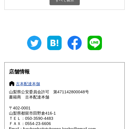
すべて表示
石川県
福井県
800円
800円
山梨県
長野県
800円
800円
岐阜県
静岡県
800円
800円
愛知県
三重県
800円
800円
滋賀県
京都府
800円
800円
大阪府
兵庫県
800円
800円
店舗情報
奈良県
和歌山県
800円
800円
古本配達本舗
山梨県公安委員会許可 第471142800048号
鳥取県
島根県
800円
800円
書籍商 古本配達本舗
岡山県
広島県
800円
800円
〒402-0001
山梨県都留市田野倉416-1
ＴＥＬ：050-3590-4483
山口県
徳島県
800円
800円
ＦＡＸ：0554-23-6606
Email：furuhonhaitatuhonpo.kosho@gmail.com