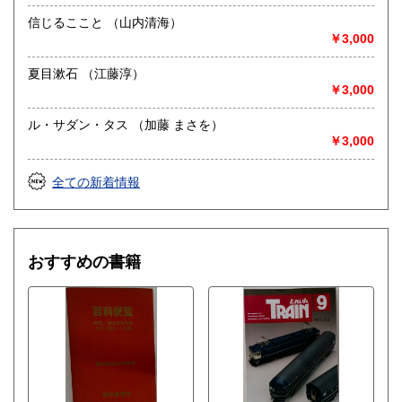
信じるここと （山内清海）
￥3,000
夏目漱石 （江藤淳）
￥3,000
ル・サダン・タス （加藤 まさを）
￥3,000
全ての新着情報
おすすめの書籍