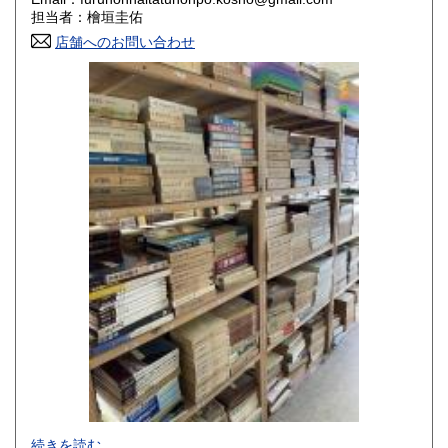
香川県
愛媛県
800円
800円
担当者：檜垣圭佑
店舗へのお問い合わせ
高知県
福岡県
800円
800円
佐賀県
長崎県
800円
800円
熊本県
大分県
800円
800円
宮崎県
鹿児島県
800円
800円
沖縄県
1,500円
-
続きを読む