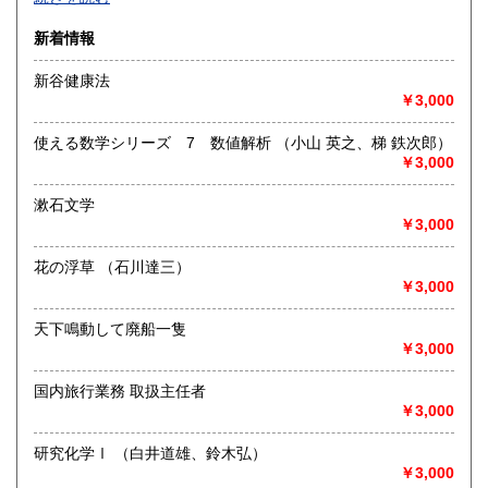
沿線名：-
新着情報
最寄駅：-
営業時間：-
新谷健康法
定休日：-
￥3,000
書籍の買取について
使える数学シリーズ 7 数値解析 （小山 英之、梯 鉄次郎）
-
￥3,000
漱石文学
取り扱い分野
￥3,000
総記、哲学宗教、歴史、社会科学、自然科学、美術工芸、国
語国文、外国文学、古典籍、近代文献、趣味、外国書、サブ
花の浮草 （石川達三）
カルチャー、古書一般（その他）
￥3,000
書籍全般
天下鳴動して廃船一隻
￥3,000
国内旅行業務 取扱主任者
￥3,000
研究化学Ⅰ （白井道雄、鈴木弘）
￥3,000