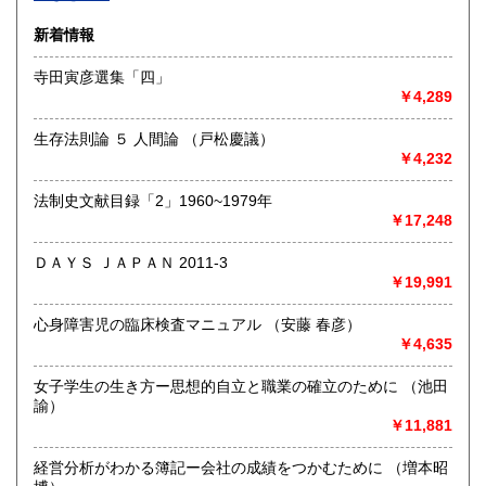
沿線名：-
新着情報
最寄駅：-
営業時間：-
寺田寅彦選集「四」
定休日：-
￥4,289
書籍の買取について
生存法則論 ５ 人間論 （戸松慶議）
-
￥4,232
法制史文献目録「2」1960~1979年
取り扱い分野
￥17,248
総記、哲学宗教、歴史、社会科学、自然科学、美術工芸、国
語国文、外国文学、古典籍、近代文献、趣味、外国書、サブ
ＤＡＹＳ ＪＡＰＡＮ 2011-3
カルチャー、古書一般（その他）
￥19,991
書籍全般
心身障害児の臨床検査マニュアル （安藤 春彦）
￥4,635
女子学生の生き方ー思想的自立と職業の確立のために （池田
諭）
￥11,881
経営分析がわかる簿記ー会社の成績をつかむために （増本昭