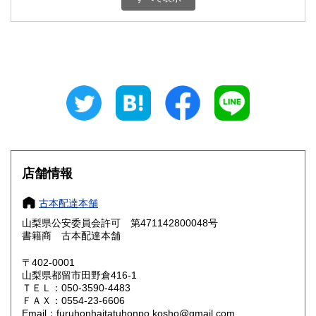
石川県
福井県
800円
800円
山梨県
長野県
800円
800円
岐阜県
静岡県
800円
800円
愛知県
三重県
800円
800円
滋賀県
京都府
800円
800円
大阪府
兵庫県
800円
800円
店舗情報
奈良県
和歌山県
800円
800円
古本配達本舗
山梨県公安委員会許可 第471142800048号
鳥取県
島根県
800円
800円
書籍商 古本配達本舗
岡山県
広島県
800円
800円
〒402-0001
山梨県都留市田野倉416-1
ＴＥＬ：050-3590-4483
山口県
徳島県
800円
800円
ＦＡＸ：0554-23-6606
Email：furuhonhaitatuhonpo.kosho@gmail.com