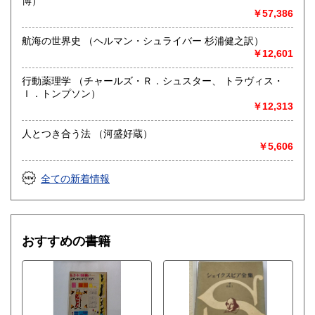
博）
￥57,386
航海の世界史 （ヘルマン・シュライバー 杉浦健之訳）
￥12,601
行動薬理学 （チャールズ・Ｒ．シュスター、 トラヴィス・
Ｉ．トンプソン）
￥12,313
人とつき合う法 （河盛好蔵）
￥5,606
全ての新着情報
おすすめの書籍