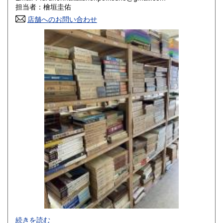
香川県
愛媛県
800円
800円
担当者：檜垣圭佑
店舗へのお問い合わせ
高知県
福岡県
800円
800円
佐賀県
長崎県
800円
800円
熊本県
大分県
800円
800円
宮崎県
鹿児島県
800円
800円
沖縄県
1,500円
-
続きを読む