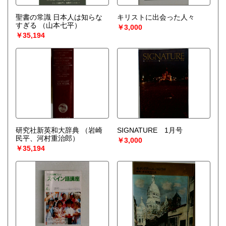
聖書の常識 日本人は知らな
キリストに出会った人々
すぎる
（山本七平）
￥3,000
￥35,194
研究社新英和大辞典
（岩崎
SIGNATURE 1月号
民平、河村重治郎）
￥3,000
￥35,194