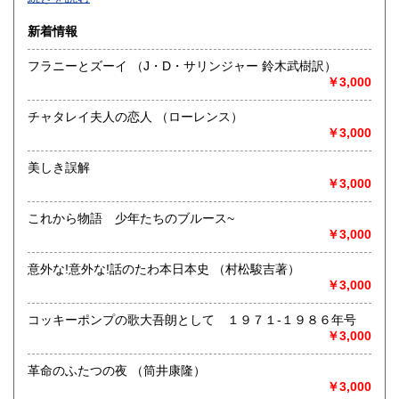
沿線名：-
新着情報
最寄駅：-
営業時間：-
フラニーとズーイ （J・D・サリンジャー 鈴木武樹訳）
定休日：-
￥3,000
書籍の買取について
チャタレイ夫人の恋人 （ローレンス）
-
￥3,000
美しき誤解
取り扱い分野
￥3,000
総記、哲学宗教、歴史、社会科学、自然科学、美術工芸、国
語国文、外国文学、古典籍、近代文献、趣味、外国書、サブ
これから物語 少年たちのブルース~
カルチャー、古書一般（その他）
￥3,000
書籍全般
意外な!意外な!話のたわ本日本史 （村松駿吉著）
￥3,000
コッキーポンプの歌大吾朗として １９７１-１９８６年号
￥3,000
革命のふたつの夜 （筒井康隆）
￥3,000