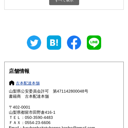
すべて表示
石川県
福井県
800円
800円
山梨県
長野県
800円
800円
岐阜県
静岡県
800円
800円
愛知県
三重県
800円
800円
滋賀県
京都府
800円
800円
大阪府
兵庫県
800円
800円
店舗情報
奈良県
和歌山県
800円
800円
古本配達本舗
山梨県公安委員会許可 第471142800048号
鳥取県
島根県
800円
800円
書籍商 古本配達本舗
岡山県
広島県
800円
800円
〒402-0001
山梨県都留市田野倉416-1
ＴＥＬ：050-3590-4483
山口県
徳島県
800円
800円
ＦＡＸ：0554-23-6606
Email：furuhonhaitatuhonpo.kosho@gmail.com