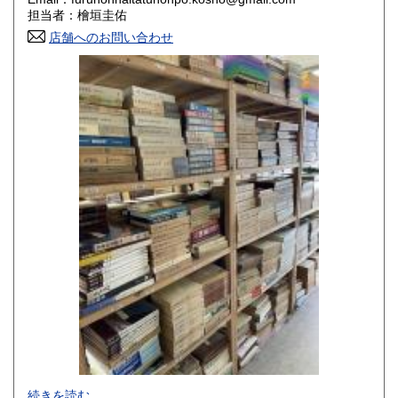
香川県
愛媛県
800円
800円
担当者：檜垣圭佑
店舗へのお問い合わせ
高知県
福岡県
800円
800円
佐賀県
長崎県
800円
800円
熊本県
大分県
800円
800円
宮崎県
鹿児島県
800円
800円
沖縄県
1,500円
-
続きを読む