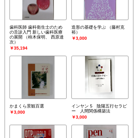
歯科医師 歯科衛生士のため
造形の基礎を学ぶ
（藤村克
の舌診入門 新しい歯科医療
裕）
の展開
（柿木保明、 西原達
￥3,000
次）
￥35,194
かまくら景観百選
インヤン 5 陰陽五行セラピ
ー 人間関係構築法
￥3,000
￥3,000