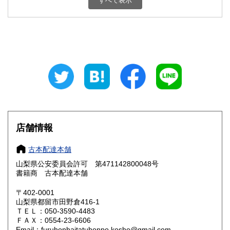
すべて表示
石川県
福井県
800円
800円
山梨県
長野県
800円
800円
岐阜県
静岡県
800円
800円
愛知県
三重県
800円
800円
滋賀県
京都府
800円
800円
大阪府
兵庫県
800円
800円
店舗情報
奈良県
和歌山県
800円
800円
古本配達本舗
山梨県公安委員会許可 第471142800048号
鳥取県
島根県
800円
800円
書籍商 古本配達本舗
岡山県
広島県
800円
800円
〒402-0001
山梨県都留市田野倉416-1
ＴＥＬ：050-3590-4483
山口県
徳島県
800円
800円
ＦＡＸ：0554-23-6606
Email：furuhonhaitatuhonpo.kosho@gmail.com