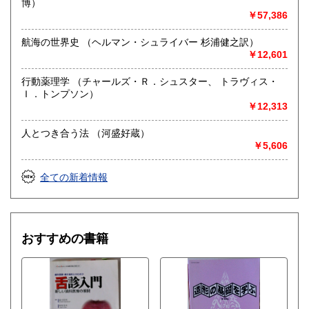
博）
￥57,386
航海の世界史 （ヘルマン・シュライバー 杉浦健之訳）
￥12,601
行動薬理学 （チャールズ・Ｒ．シュスター、 トラヴィス・
Ｉ．トンプソン）
￥12,313
人とつき合う法 （河盛好蔵）
￥5,606
全ての新着情報
おすすめの書籍