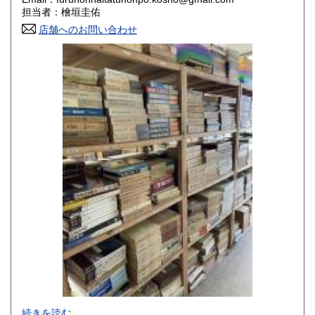
香川県
愛媛県
800円
800円
担当者：檜垣圭佑
店舗へのお問い合わせ
高知県
福岡県
800円
800円
佐賀県
長崎県
800円
800円
熊本県
大分県
800円
800円
宮崎県
鹿児島県
800円
800円
沖縄県
1,500円
-
続きを読む