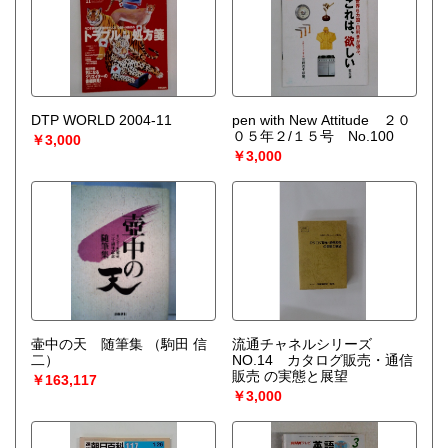
DTP WORLD 2004-11
pen with New Attitude ２０
０５年２/１５号 No.100
￥3,000
￥3,000
壷中の天 随筆集
（駒田 信
流通チャネルシリーズ
二）
NO.14 カタログ販売・通信
販売 の実態と展望
￥163,117
￥3,000