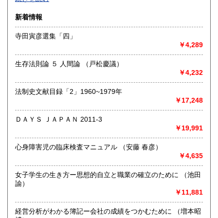
沿線名：-
新着情報
最寄駅：-
営業時間：-
寺田寅彦選集「四」
定休日：-
￥4,289
書籍の買取について
生存法則論 ５ 人間論 （戸松慶議）
-
￥4,232
法制史文献目録「2」1960~1979年
取り扱い分野
￥17,248
総記、哲学宗教、歴史、社会科学、自然科学、美術工芸、国
語国文、外国文学、古典籍、近代文献、趣味、外国書、サブ
ＤＡＹＳ ＪＡＰＡＮ 2011-3
カルチャー、古書一般（その他）
￥19,991
書籍全般
心身障害児の臨床検査マニュアル （安藤 春彦）
￥4,635
女子学生の生き方ー思想的自立と職業の確立のために （池田
諭）
￥11,881
経営分析がわかる簿記ー会社の成績をつかむために （増本昭