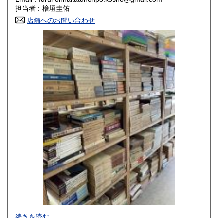
香川県
愛媛県
800円
800円
担当者：檜垣圭佑
店舗へのお問い合わせ
高知県
福岡県
800円
800円
佐賀県
長崎県
800円
800円
熊本県
大分県
800円
800円
宮崎県
鹿児島県
800円
800円
沖縄県
1,500円
-
続きを読む