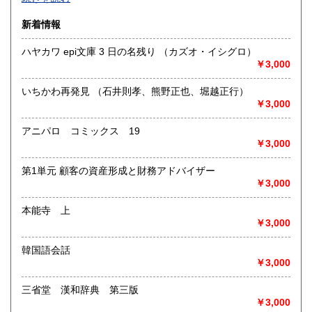
沿線名：-
新着情報
最寄駅：-
営業時間：-
ハヤカワ epi文庫 3 日の名残り （カズオ・イシグロ）
定休日：-
￥3,000
書籍の買取について
いちかわ再発見 （石井則孝、熊野正也、堀越正行）
-
￥3,000
アニパロ コミックス 19
取り扱い分野
￥3,000
総記、哲学宗教、歴史、社会科学、自然科学、美術工芸、国
語国文、外国文学、古典籍、近代文献、趣味、外国書、サブ
第1単元 顧客の資産形成と財務アドバイザー
カルチャー、古書一般（その他）
￥3,000
書籍全般
本能寺 上
￥3,000
韓国語会話
￥3,000
三省堂 漢和辞典 第三版
￥3,000