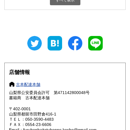
すべて表示
石川県
福井県
800円
800円
山梨県
長野県
800円
800円
岐阜県
静岡県
800円
800円
愛知県
三重県
800円
800円
滋賀県
京都府
800円
800円
大阪府
兵庫県
800円
800円
店舗情報
奈良県
和歌山県
800円
800円
古本配達本舗
山梨県公安委員会許可 第471142800048号
鳥取県
島根県
800円
800円
書籍商 古本配達本舗
岡山県
広島県
800円
800円
〒402-0001
山梨県都留市田野倉416-1
ＴＥＬ：050-3590-4483
山口県
徳島県
800円
800円
ＦＡＸ：0554-23-6606
Email：furuhonhaitatuhonpo.kosho@gmail.com