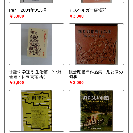
Pen 2004年9/15号
アスペルガー症候群
￥3,000
￥3,000
手話を学ぼう 生活篇
（中野
鎌倉彫指導作品集 彫と漆の
善達・伊東雋祐 著）
調和
￥3,000
￥3,000