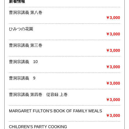
新着情報
術・アート・建築・書道・理工学・東洋医学・ビジネス書・
武道・山岳・オカルト・幻想文学・サブカルチャー・70年
曹洞宗講義 第八巻
代、80年代アイドル・アニメ・漫画・雑誌・アダルト・マニ
￥3,000
ア】などオールジャンルを専門スタッフが高額査定
◎メディア商品【ジャズ・ロック・クラシック・映画・アニ
ひみつの花園
メ・ゲーム・声優・アイドル・ビジネス・アダルト・車・バ
￥3,000
イク・鉄道・レトロ系】などのCD、DVD、Blu-ray、LP、
EP、カセット、ポスター、おもちゃ、グッズ、パンフレット
曹洞宗講義 第三巻
などマニアックなものを中心に高価買取
￥3,000
◎その他【骨董品・美術品・仏教美術・中国美術・切手・エ
曹洞宗講義 10
ンタイア・和本・漢籍・戦争㊙︎資料・書道具・茶道具・戦前
￥3,000
絵はがき・鳥瞰図・古地図・浮世絵・軸・拓本・印譜・エロ
グロ】など古いものの中には希少価値の高いものも多数ござ
曹洞宗講義 9
いますので価値がないと処分される前に是非 ｢古本倶楽部｣ま
￥3,000
で、お問い合わせ下さい
曹洞宗講義 第四巻 従容録 上巻
沿線名：-
￥3,000
最寄駅：-
営業時間：-
定休日：-
MARGARET FULTON'S BOOK OF FAMILY MEALS
￥3,000
書籍の買取について
CHILDREN'S PARTY COOKING