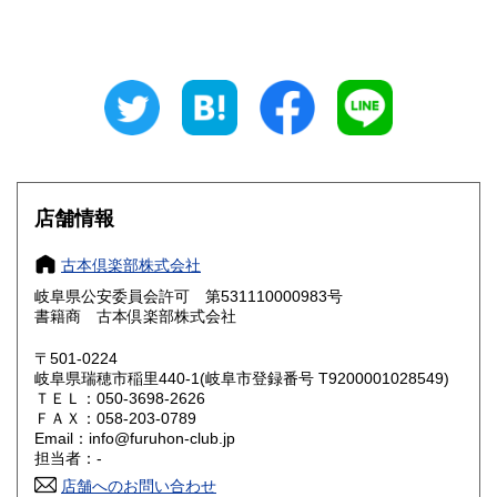
山梨県
長野県
800円
800円
岐阜県
静岡県
800円
800円
愛知県
三重県
800円
800円
滋賀県
京都府
800円
800円
大阪府
兵庫県
800円
800円
店舗情報
奈良県
和歌山県
800円
800円
古本倶楽部株式会社
岐阜県公安委員会許可 第531110000983号
鳥取県
島根県
800円
800円
書籍商 古本倶楽部株式会社
岡山県
広島県
800円
800円
〒501-0224
岐阜県瑞穂市稲里440-1(岐阜市登録番号 T9200001028549)
ＴＥＬ：050-3698-2626
山口県
徳島県
800円
800円
ＦＡＸ：058-203-0789
Email：info@furuhon-club.jp
香川県
愛媛県
800円
800円
担当者：-
店舗へのお問い合わせ
高知県
福岡県