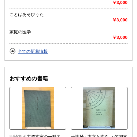
◎出張買取◎
￥3,000
○出張費無料
○出張買取は通常、東海圏のみ
ことばあそびうた
￥3,000
※お売り頂ける本の量や質が見込める場合は関東〜近畿エリ
ア要相談
家庭の医学
例
￥3,000
【1000冊以上の専門書やマニア書籍がある】
【大学の研究室の整理】
【遺品整理で古い紙モノや道具など価値の有無が分からない
全ての新着情報
ものがある】
【神社仏閣、蔵の整理、中国古典籍など査定にかなりの専門
知識を要する】
場合などお気軽にご相談ください。
おすすめの書籍
-------------------------------------------
買取専用ダイヤル
050-3698-2626
-------------------------------------------
◎宅配買取◎
○30点より宅配送料無料
○梱包用ダンボールの無料送付可能
○買取金額の概算が知りたい方は、事前査定のサービスもぜひ
ご活用下さい。
明治期地主資本家の一動向
十訓抄 : 本文と索引 ＜笠間索