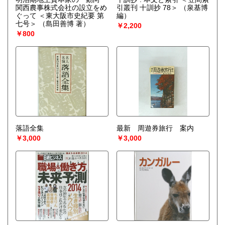
宅配買取送付先
関西農事株式会社の設立をめ
引叢刊 十訓抄 78＞
（泉基博
----------------------------------------
ぐって ＜東大阪市史紀要 第
編）
501-0224
七号＞
（島田善博 著）
￥2,200
岐阜県瑞穂市稲里197-1
￥800
古本倶楽部 宅配買取受付係
058-322-2366
----------------------------------------
取り扱い分野
-
オールジャンル、戦前紙モノ、古典籍
落語全集
最新 周遊券旅行 案内
￥3,000
￥3,000