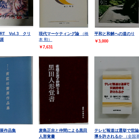
RT Vol.3 クリ
現代マーケティング論
（橋
平和と和解への道のり
涯
本 勲）
￥3,000
￥7,631
展作品集
麦島正吉と仲間による黒田
テレビ報道は選挙で世論
人形覚書
導を許されるか
（全国