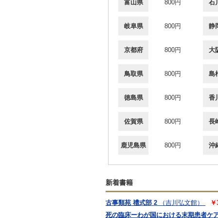
富山県
800円
石
岐阜県
800円
静
京都府
800円
大
鳥取県
800円
島
徳島県
800円
香
佐賀県
800円
長
鹿児島県
800円
沖
新着書籍
古事類苑 禮式部 2
（吉川弘文館）
￥
死の臨床ーわが国における末期患者ケ