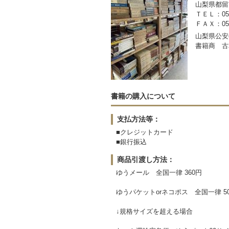
山梨県都留市
ＴＥＬ：050-
ＦＡＸ：0554
山梨県公安委
書籍商 古
書籍の購入について
支払方法等：
■クレジットカード
■銀行振込
商品引渡し方法：
ゆうメール 全国一律 360円
ゆうパケットorネコポス 全国一律 5
↓規格サイズを超える場合