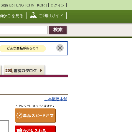
Sign Up [
ENG
|
CHN
|
KOR
]
ログイン
物かごを見る
ご利用ガイド
古本配達本舗