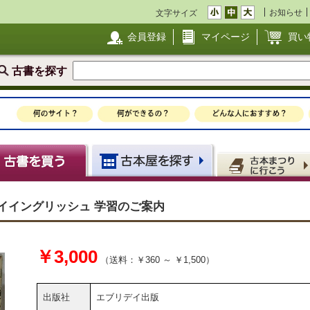
お知らせ
文字サイズ
会員登録
マイページ
買い
古書を探す
エブリデイイングリッシュ 学習のご案内
￥3,000
（送料：￥360 ～ ￥1,500）
出版社
エブリデイ出版