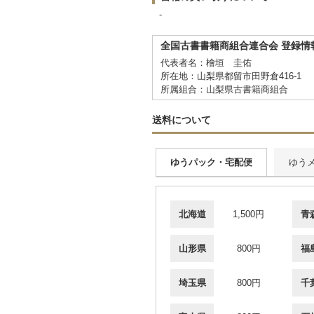
-
全国古書書籍商組合連合会 登録情
代表者名：檜垣 圭佑
所在地：山梨県都留市田野倉416-1
所属組合：山梨県古書籍商組合
送料について
ゆうパック・宅配便
ゆう
北海道
1,500円
青
山形県
800円
福
埼玉県
800円
千