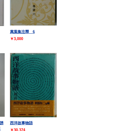
萬葉集注釋 6
￥3,000
誘
西洋故事物語
革
￥30,374