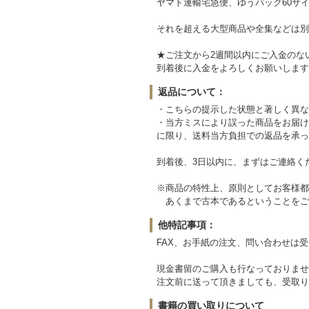
ヤマト運輸宅急便、ゆうパック60サイ
それを超える大型商品や全集などは別
★ご注文から2週間以内にご入金のな
到着後に入金をよろしくお願いします
返品について：
・こちらの提示した状態と著しく異な
・当方ミスにより誤った商品をお届け
に限り、送料当方負担での返品を承っ
到着後、3日以内に、まずはご連絡く
※商品の特性上、原則としてお客様都
あくまで古本であるということをご
他特記事項：
FAX、お手紙の注文、問い合わせは
現金書留のご購入も行なっておりませ
注文前に送って頂きましても、受取り
書籍の買い取りについて