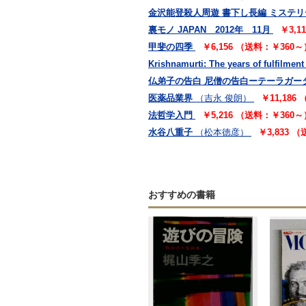
金沢能登殺人周遊 書下し長編 ミステリ
裏モノ JAPAN 2012年 11月
￥3,1
甲斐の四季
￥6,156 （送料：￥360～
Krishnamurti: The years of fulfilment
仏弟子の告白 尼僧の告白ーテーラガー
医薬品業界
（吉永 俊朗）
￥11,186
法哲学入門
￥5,216 （送料：￥360～
水谷八重子
（松本徳彦）
￥3,833 
おすすめの書籍