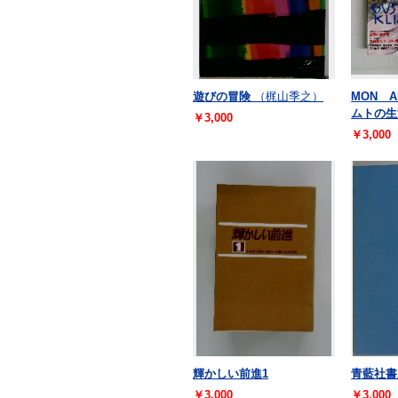
遊びの冒険
（梶山季之）
MON A
ムトの生
￥3,000
￥3,000
輝かしい前進1
青藍社書
￥3,000
￥3,000