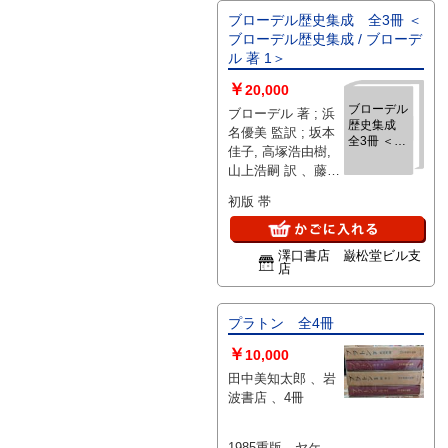
ブローデル歴史集成 全3冊 ＜
ブローデル歴史集成 / ブローデ
ル 著 1＞
￥
20,000
ブローデル
ブローデル 著 ; 浜
歴史集成
名優美 監訳 ; 坂本
全3冊 ＜ブ
佳子, 高塚浩由樹,
ローデル歴
山上浩嗣 訳 、藤原
史集成 / ブ
書店 、2004～07 、
ローデル 著
初版 帯
1＞
22cm 、3
澤口書店 巌松堂ビル支
店
プラトン 全4冊
￥
10,000
田中美知太郎 、岩
波書店 、4冊
1985重版 ヤケ