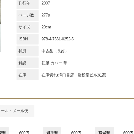
刊行年
2007
ページ数
277p
サイズ
20cm
ISBN
978-4-7531-0252-5
状態
中古品（良好）
解説
初版 カバー 帯
在庫
在庫切れ(澤口書店 巌松堂ビル支店)
メール・メール便
森県
600円
岩手県
600円
宮城県
600円