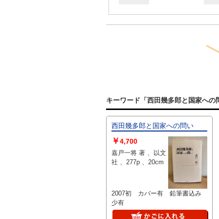
キーワード「西田幾多郎と国家への
西田幾多郎と国家への問い
￥
4,700
嘉戸一将 著 、以文
社 、277p 、20cm
2007初 カバー有 鉛筆書込み
少有