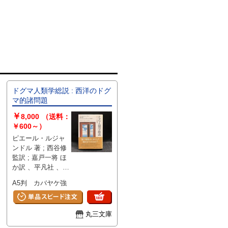
ドグマ人類学総説 : 西洋のドグ
マ的諸問題
￥
8,000
（送料：
￥600～）
ピエール・ルジャ
ンドル 著 ; 西谷修
監訳 ; 嘉戸一将 ほ
か訳 、平凡社 、
2003年 、382p 、
A5判 カバヤケ強
22cm 、1冊
丸三文庫