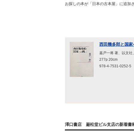
お探しの本が「日本の古本屋」に追加
西田幾多郎と国家
嘉戸一将 著、以文社、2
277p 20cm
978-4-7531-0252-5
澤口書店 巌松堂ビル支店の新着書