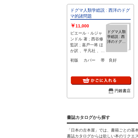
ドグマ人類学総説 : 西洋のドグ
マ的諸問題
￥
11,000
ドグマ人類
ピエール・ルジャ
学総説 : 西
ンドル 著 ; 西谷修
洋のドグマ
監訳 ; 嘉戸一将 ほ
的諸問題
か訳 、平凡社 、
2003 、382p 、
初版 カバー 帯 良好
22cm
円錐書店
書誌カタログから探す
「日本の古本屋」では、書籍ごとの基
書誌カタログからは欲しい本のリクエ