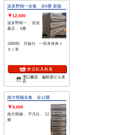
波多野精一全集 全6冊 新版
￥
12,000
波多野精一 、岩波
書店 、6冊
1989初 月報付 一部本体角イ
タミ有
澤口書店 巌松堂ビル支
店
南方熊楠全集 全12冊
￥
9,000
南方熊楠 、平凡社 、12
冊