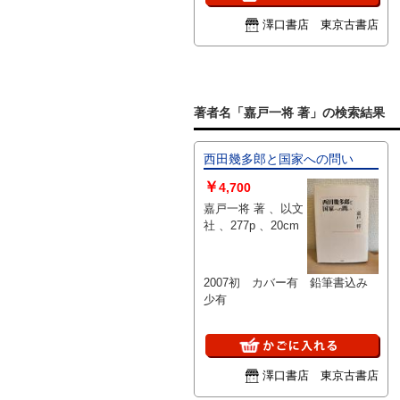
澤口書店 東京古書店
著者名「嘉戸一将 著」の検索結果
西田幾多郎と国家への問い
￥
4,700
嘉戸一将 著 、以文
社 、277p 、20cm
2007初 カバー有 鉛筆書込み
少有
澤口書店 東京古書店