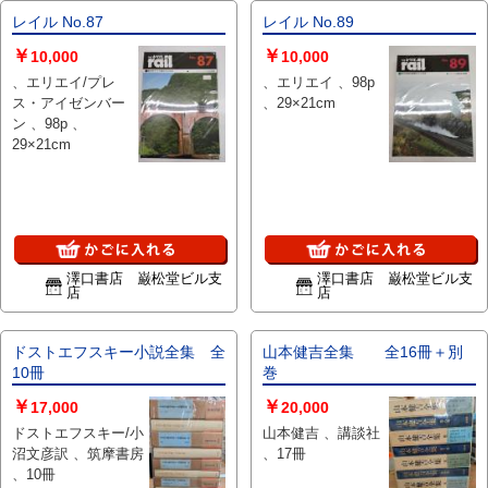
レイル No.87
レイル No.89
￥
￥
10,000
10,000
、エリエイ/プレ
、エリエイ 、98p
ス・アイゼンバー
、29×21cm
ン 、98p 、
29×21cm
澤口書店 巌松堂ビル支
澤口書店 巌松堂ビル支
店
店
ドストエフスキー小説全集 全
山本健吉全集 全16冊＋別
10冊
巻
￥
￥
17,000
20,000
ドストエフスキー/小
山本健吉 、講談社
沼文彦訳 、筑摩書房
、17冊
、10冊