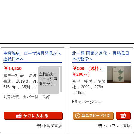
主権論史 : ローマ法再発見から
北一輝-国家と進化 ＜再発見日
近代日本へ
本の哲学＞
￥
￥
14,850
500
（送料：
￥200～）
主権論史 :
嘉戸一将 著 、岩波
ローマ法再
書店 、2019.8 、vii,
嘉戸一将 著 、講談
発見から近
516, 9p 、A5判 、1
社 、2009 、276p
代日本へ
、19cm
丸背紙装、カバー付、良好
B6 カバー少スレ
中島屋書店
ハコワレ古書店