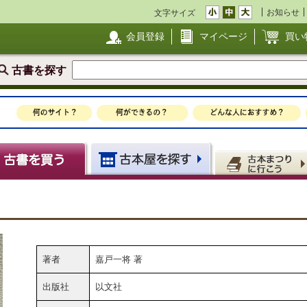
お知らせ
文字サイズ
会員登録
マイページ
買い
古書を探す
著者
嘉戸一将 著
出版社
以文社