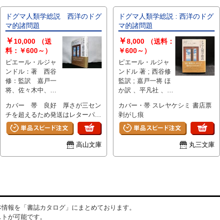
ドグマ人類学総説 西洋のドグ
ドグマ人類学総説 : 西洋のドグ
マ的諸問題
マ的諸問題
￥
￥
10,000
（送
8,000
（送料：
料：￥600～）
￥600～）
ピエール・ルジャ
ピエール・ルジャ
ンドル：著 西谷
ンドル 著 ; 西谷修
修：監訳 嘉戸一
監訳 ; 嘉戸一将 ほ
将、佐々木中、橋
か訳 、平凡社 、
本一径、森元康
2003年 初版 、382p
カバー 帯 良好 厚さが三セン
カバー・帯 スレヤケシミ 書店票
介：訳 、平凡社 、
、22cm
チを超えるため発送はレターパッ
剥がし痕
2003年 、A5判 、
クプラス料金
１冊
高山文庫
丸三文庫
本情報を「書誌カタログ」にまとめております。
ストが可能です。