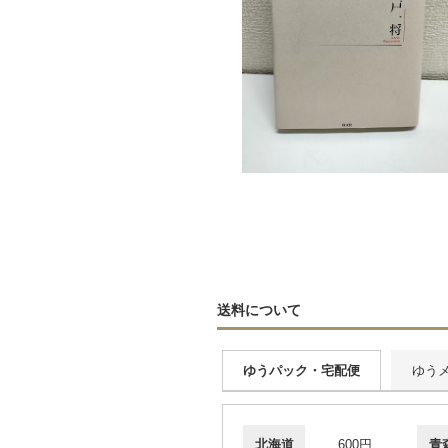
送料について
ゆうパック・宅配便
ゆう
北海道
600円
青