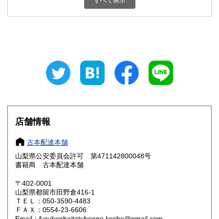
すべて表示
石川県
福井県
800円
800円
山梨県
長野県
800円
800円
岐阜県
静岡県
800円
800円
愛知県
三重県
800円
800円
滋賀県
京都府
800円
800円
大阪府
兵庫県
800円
800円
店舗情報
奈良県
和歌山県
800円
800円
古本配達本舗
山梨県公安委員会許可 第471142800048号
鳥取県
島根県
800円
800円
書籍商 古本配達本舗
岡山県
広島県
800円
800円
〒402-0001
山梨県都留市田野倉416-1
ＴＥＬ：050-3590-4483
山口県
徳島県
800円
800円
ＦＡＸ：0554-23-6606
Email：furuhonhaitatuhonpo.kosho@gmail.com