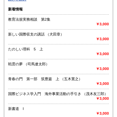
沿線名：-
新着情報
最寄駅：-
営業時間：-
教育法規実務相談 第2集
定休日：-
￥3,000
書籍の買取について
新しい国際収支の講話 （犬田章）
-
￥3,000
たのしい理科 5 上
取り扱い分野
￥3,000
総記、哲学宗教、歴史、社会科学、自然科学、美術工芸、国
語国文、外国文学、古典籍、近代文献、趣味、外国書、サブ
戦雲の夢 （司馬遼太郎）
カルチャー、古書一般（その他）
￥3,000
書籍全般
青春の門 第一部 筑豊篇 上 （五木寛之）
￥3,000
国際ビジネス学入門 海外事業活動の手引き （茂木友三郎）
￥3,000
新書道 I
￥3,000