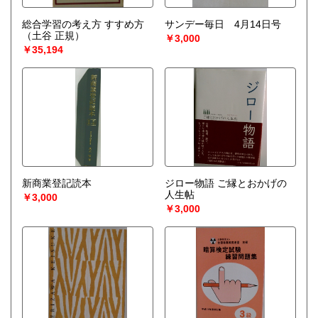
総合学習の考え方 すすめ方
サンデー毎日 4月14日号
（土谷 正規）
￥3,000
￥35,194
新商業登記読本
ジロー物語 ご縁とおかげの
人生帖
￥3,000
￥3,000