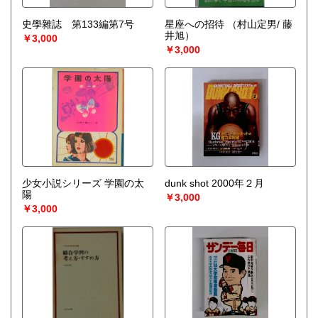
史學雜誌 第133編第7号
星座への招待
（村山定男/ 藤
井旭）
￥3,000
￥3,000
少女小説シリーズ 学園の太
dunk shot 2000年２月
陽
￥3,000
￥3,000