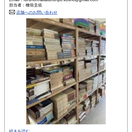
香川県
愛媛県
800円
800円
担当者：檜垣圭佑
店舗へのお問い合わせ
高知県
福岡県
800円
800円
佐賀県
長崎県
800円
800円
熊本県
大分県
800円
800円
宮崎県
鹿児島県
800円
800円
沖縄県
1,500円
-
続きを読む