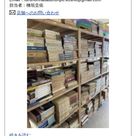
香川県
愛媛県
800円
800円
担当者：檜垣圭佑
店舗へのお問い合わせ
高知県
福岡県
800円
800円
佐賀県
長崎県
800円
800円
熊本県
大分県
800円
800円
宮崎県
鹿児島県
800円
800円
沖縄県
1,500円
-
続きを読む