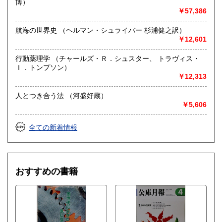
博）
￥57,386
航海の世界史 （ヘルマン・シュライバー 杉浦健之訳）
￥12,601
行動薬理学 （チャールズ・Ｒ．シュスター、 トラヴィス・
Ｉ．トンプソン）
￥12,313
人とつき合う法 （河盛好蔵）
￥5,606
全ての新着情報
おすすめの書籍