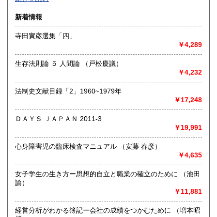
沿線名：-
新着情報
最寄駅：-
営業時間：-
寺田寅彦選集「四」
定休日：-
￥4,289
書籍の買取について
生存法則論 ５ 人間論 （戸松慶議）
-
￥4,232
法制史文献目録「2」1960~1979年
取り扱い分野
￥17,248
総記、哲学宗教、歴史、社会科学、自然科学、美術工芸、国
語国文、外国文学、古典籍、近代文献、趣味、外国書、サブ
ＤＡＹＳ ＪＡＰＡＮ 2011-3
カルチャー、古書一般（その他）
￥19,991
書籍全般
心身障害児の臨床検査マニュアル （安藤 春彦）
￥4,635
女子学生の生き方ー思想的自立と職業の確立のために （池田
諭）
￥11,881
経営分析がわかる簿記ー会社の成績をつかむために （増本昭