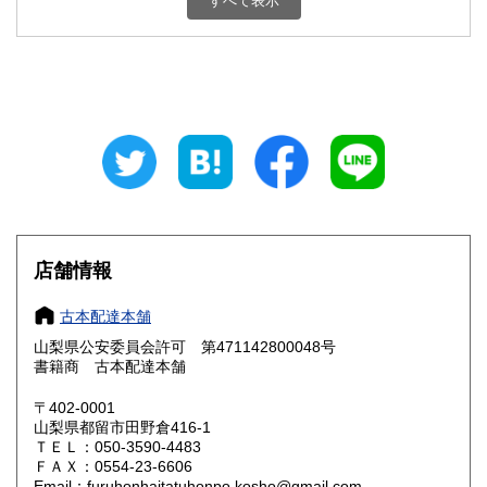
すべて表示
石川県
福井県
800円
800円
山梨県
長野県
800円
800円
岐阜県
静岡県
800円
800円
愛知県
三重県
800円
800円
滋賀県
京都府
800円
800円
大阪府
兵庫県
800円
800円
店舗情報
奈良県
和歌山県
800円
800円
古本配達本舗
山梨県公安委員会許可 第471142800048号
鳥取県
島根県
800円
800円
書籍商 古本配達本舗
岡山県
広島県
800円
800円
〒402-0001
山梨県都留市田野倉416-1
ＴＥＬ：050-3590-4483
山口県
徳島県
800円
800円
ＦＡＸ：0554-23-6606
Email：furuhonhaitatuhonpo.kosho@gmail.com