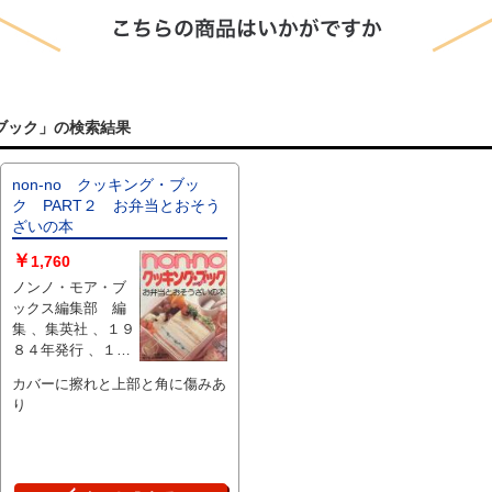
ブック」の検索結果
non-no クッキング・ブッ
ク PART２ お弁当とおそう
ざいの本
￥
1,760
ノンノ・モア・ブ
ックス編集部 編
集 、集英社 、１９
８４年発行 、１５
７頁 、A４ 、１冊
カバーに擦れと上部と角に傷みあ
り