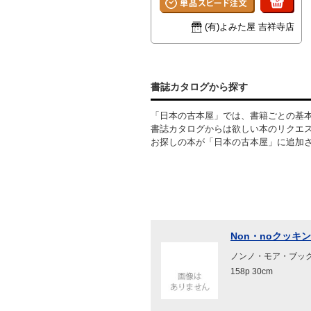
横23ｃｍ テーマ：料理 状
態：良好(極美/美/良好/並下/難の
(有)よみた屋 吉祥寺店
５段階) ISBN: **** 在庫Ｉ
Ｄ:224137
書誌カタログから探す
「日本の古本屋」では、書籍ごとの基
書誌カタログからは欲しい本のリクエ
お探しの本が「日本の古本屋」に追加
Non・noクッキング
ノンノ・モア・ブックス
158p 30cm