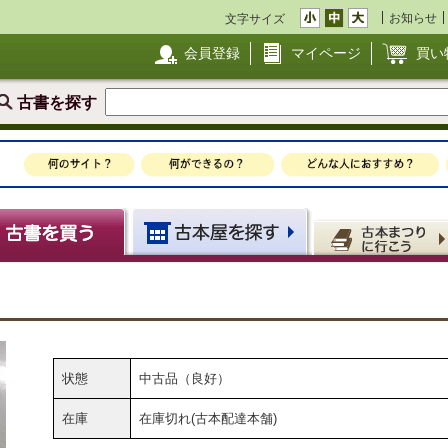
お知らせ
文字サイズ
会員登録
マイページ
買い
古書を探す
状態
中古品（良好）
在庫
在庫切れ(古本配達本舗)