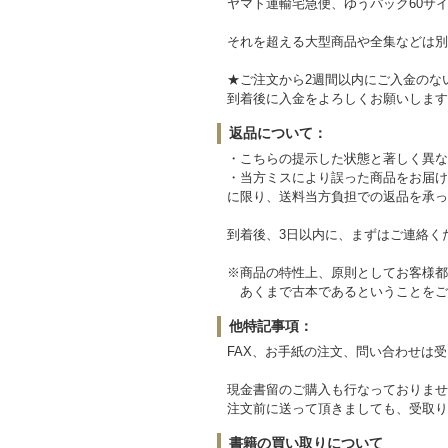
ヤマト運輸宅急便、ゆうパック60サイ
それを超える大型商品や全集などは別
★ご注文から2週間以内にご入金のな
到着後に入金をよろしくお願いします
返品について：
・こちらの提示した状態と著しく異な
・当方ミスにより誤った商品をお届け
に限り、送料当方負担での返品を承っ
到着後、3日以内に、まずはご連絡く
※商品の特性上、原則としてお客様都
あくまで古本であるということをご
他特記事項：
FAX、お手紙の注文、問い合わせは
現金書留のご購入も行なっておりませ
注文前に送って頂きましても、受取り
書籍の買い取りについて