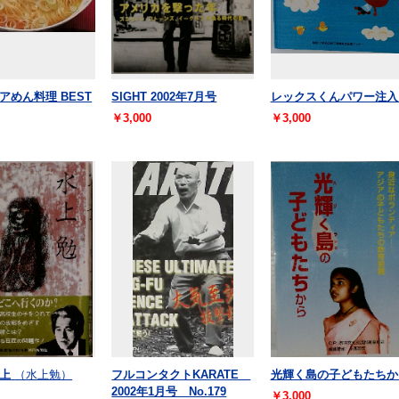
アめん料理 BEST
SIGHT 2002年7月号
レックスくんパワー注入
￥3,000
￥3,000
上
（水上勉）
フルコンタクトKARATE
光輝く島の子どもたちか
2002年1月号 No.179
￥3,000