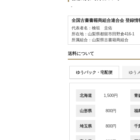
-
全国古書書籍商組合連合会 登録情
代表者名：檜垣 圭佑
所在地：山梨県都留市田野倉416-1
所属組合：山梨県古書籍商組合
送料について
ゆうパック・宅配便
ゆう
北海道
1,500円
青
山形県
800円
福
埼玉県
800円
千