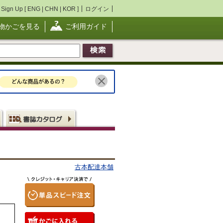
Sign Up [
ENG
|
CHN
|
KOR
]
ログイン
物かごを見る
ご利用ガイド
古本配達本舗