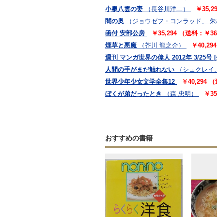
小泉八雲の妻
（長谷川洋二）
￥35,
闇の奥
（ジョウゼフ・コンラッド、 
函付 安部公房
￥35,294 （送料：￥3
煙草と悪魔
（芥川 龍之介）
￥40,2
週刊 マンガ世界の偉人 2012年 3/25号 
人間の手がまだ触れない
（シェクレイ
世界少年少女文学全集12
￥40,294
ぼくが弟だったとき
（森 忠明）
￥3
おすすめの書籍