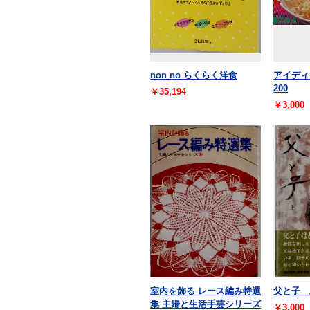
non no らくらく洋食
アイディ
200
￥35,194
￥3,000
室内を飾る レース編み特選
父と子 
集 主婦と生活手芸シリーズ
￥3,000