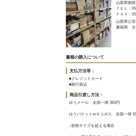
山梨県都留市
ＴＥＬ：050-
ＦＡＸ：0554
山梨県公安委
書籍商 古
書籍の購入について
支払方法等：
■クレジットカード
■銀行振込
商品引渡し方法：
ゆうメール 全国一律 360円
ゆうパケットorネコポス 全国一律 5
↓規格サイズを超える場合