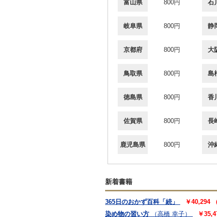
富山県
800円
石
岐阜県
800円
静
京都府
800円
大
鳥取県
800円
島
徳島県
800円
香
佐賀県
800円
長
鹿児島県
800円
沖
新着書籍
365日のおかず百科「続」
￥40,294
染め物の習い方
（高橋 幸子）
￥35,