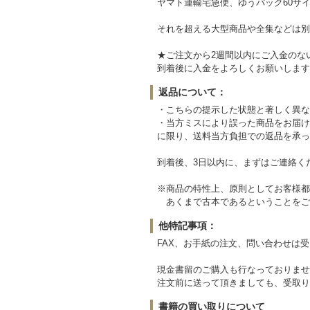
ヤマト運輸宅急便、ゆうパック60サイ
それを超える大型商品や全集などは別
★ご注文から2週間以内にご入金のな
到着後に入金をよろしくお願いします
返品について：
・こちらの提示した状態と著しく異な
・当方ミスにより誤った商品をお届け
に限り、送料当方負担での返品を承っ
到着後、3日以内に、まずはご連絡く
※商品の特性上、原則としてお客様都
あくまで古本であるということをご
他特記事項：
FAX、お手紙の注文、問い合わせは
現金書留のご購入も行なっておりませ
注文前に送って頂きましても、受取り
書籍の買い取りについて