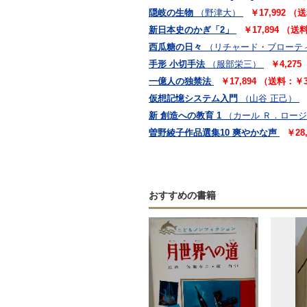
隠岐の生物
（野津大）
￥17,992 
新日本史のかぎ「2」
￥17,894 （
西瓜糖の日々
（リチャード・ブローテ
手形 小切手法
（服部栄三）
￥4,27
一億人の独禁法
￥17,894 （送料：￥
仮想記憶システム入門
（山谷 正己）
新 創造への教育 1
（カール Ｒ．ロー
曽野綾子作品選集10 爽やかな声
￥28
おすすめの書籍