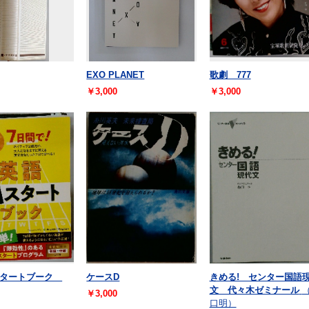
EXO PLANET
歌劇 777
￥3,000
￥3,000
スタートブーク
ケースD
きめる! センター国語
文 代々木ゼミナール
￥3,000
口明）