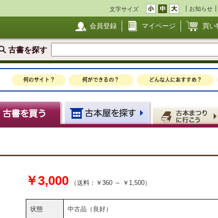
お知らせ
文字サイズ
会員登録
マイページ
買い
古書を探す
￥3,000
（送料：￥360 ～ ￥1,500）
状態
中古品（良好）