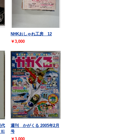
NHKおしゃれ工房 12
￥3,000
現代
週刊 かがくる 2005年2月
（船
号
￥3,000