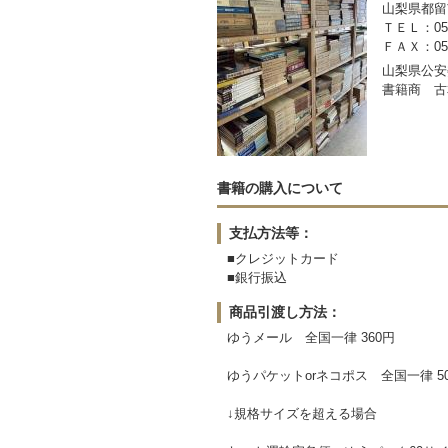
山梨県都留市
ＴＥＬ：050-
ＦＡＸ：0554
山梨県公安委
書籍商 古
書籍の購入について
支払方法等：
■クレジットカード
■銀行振込
商品引渡し方法：
ゆうメール 全国一律 360円
ゆうパケットorネコポス 全国一律 5
↓規格サイズを超える場合