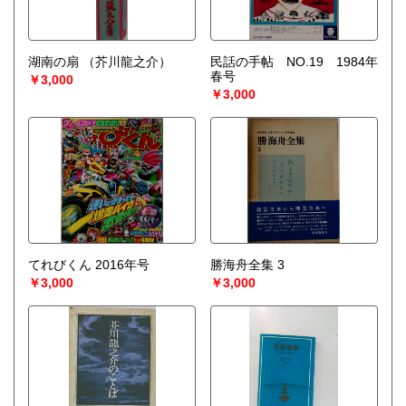
湖南の扇
（芥川龍之介）
民話の手帖 NO.19 1984年
春号
￥3,000
￥3,000
てれびくん 2016年号
勝海舟全集 3
￥3,000
￥3,000