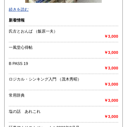
-
続きを読む
沿線名：-
新着情報
最寄駅：-
営業時間：-
氏古とおんば （飯原一夫）
定休日：-
￥3,000
書籍の買取について
一風堂心得帖
-
￥3,000
B PASS 19
取り扱い分野
￥3,000
総記、哲学宗教、歴史、社会科学、自然科学、美術工芸、国
語国文、外国文学、古典籍、近代文献、趣味、外国書、サブ
ロジカル・シンキング入門 （茂木秀昭）
カルチャー、古書一般（その他）
￥3,000
書籍全般
常用辞典
￥3,000
塩の話 あれこれ
￥3,000