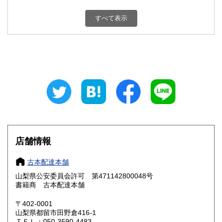
新潟県
富山県
800円
800円
すべて表示
石川県
福井県
800円
800円
山梨県
長野県
800円
800円
岐阜県
静岡県
800円
800円
愛知県
三重県
800円
800円
滋賀県
京都府
800円
800円
大阪府
兵庫県
800円
800円
店舗情報
奈良県
和歌山県
800円
800円
古本配達本舗
山梨県公安委員会許可 第471142800048号
鳥取県
島根県
800円
800円
書籍商 古本配達本舗
岡山県
広島県
800円
800円
〒402-0001
山梨県都留市田野倉416-1
ＴＥＬ：050-3590-4483
山口県
徳島県