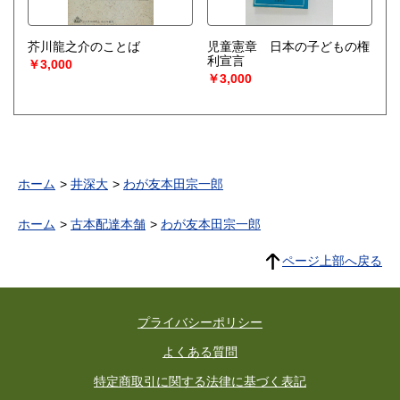
芥川龍之介のことば
児童憲章 日本の子どもの権
利宣言
￥3,000
￥3,000
ホーム
井深大
わが友本田宗一郎
ホーム
古本配達本舗
わが友本田宗一郎
ページ上部へ戻る
プライバシーポリシー
よくある質問
特定商取引に関する法律に基づく表記