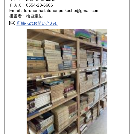
800円
800円
ＦＡＸ：0554-23-6606
Email：furuhonhaitatuhonpo.kosho@gmail.com
香川県
愛媛県
800円
800円
担当者：檜垣圭佑
店舗へのお問い合わせ
高知県
福岡県
800円
800円
佐賀県
長崎県
800円
800円
熊本県
大分県
800円
800円
宮崎県
鹿児島県
800円
800円
沖縄県
1,500円