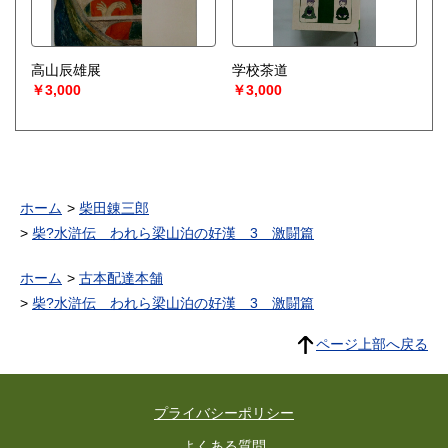
高山辰雄展
学校茶道
￥3,000
￥3,000
ホーム
柴田錬三郎
柴?水滸伝 われら梁山泊の好漢 3 激闘篇
ホーム
古本配達本舗
柴?水滸伝 われら梁山泊の好漢 3 激闘篇
ページ上部へ戻る
プライバシーポリシー
よくある質問