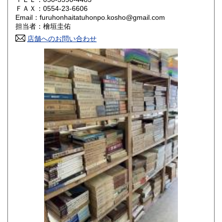
800円
800円
ＦＡＸ：0554-23-6606
Email：furuhonhaitatuhonpo.kosho@gmail.com
香川県
愛媛県
800円
800円
担当者：檜垣圭佑
店舗へのお問い合わせ
高知県
福岡県
800円
800円
佐賀県
長崎県
800円
800円
熊本県
大分県
800円
800円
宮崎県
鹿児島県
800円
800円
沖縄県
1,500円