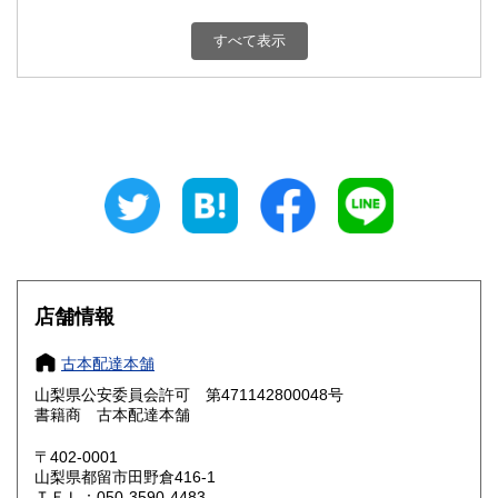
新潟県
富山県
800円
800円
すべて表示
石川県
福井県
800円
800円
山梨県
長野県
800円
800円
岐阜県
静岡県
800円
800円
愛知県
三重県
800円
800円
滋賀県
京都府
800円
800円
大阪府
兵庫県
800円
800円
店舗情報
奈良県
和歌山県
800円
800円
古本配達本舗
山梨県公安委員会許可 第471142800048号
鳥取県
島根県
800円
800円
書籍商 古本配達本舗
岡山県
広島県
800円
800円
〒402-0001
山梨県都留市田野倉416-1
ＴＥＬ：050-3590-4483
山口県
徳島県