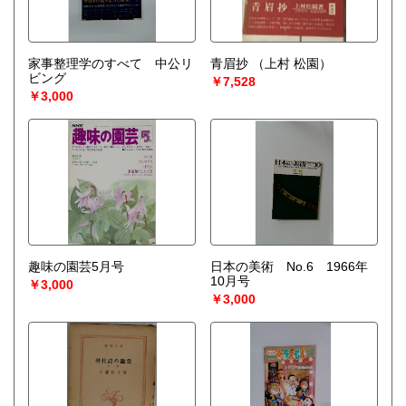
家事整理学のすべて 中公リ
青眉抄
（上村 松園）
ビング
￥7,528
￥3,000
趣味の園芸5月号
日本の美術 No.6 1966年
10月号
￥3,000
￥3,000