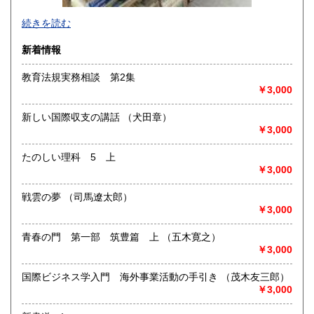
-
続きを読む
沿線名：-
新着情報
最寄駅：-
営業時間：-
教育法規実務相談 第2集
定休日：-
￥3,000
書籍の買取について
新しい国際収支の講話 （犬田章）
-
￥3,000
たのしい理科 5 上
取り扱い分野
￥3,000
総記、哲学宗教、歴史、社会科学、自然科学、美術工芸、国
語国文、外国文学、古典籍、近代文献、趣味、外国書、サブ
戦雲の夢 （司馬遼太郎）
カルチャー、古書一般（その他）
￥3,000
書籍全般
青春の門 第一部 筑豊篇 上 （五木寛之）
￥3,000
国際ビジネス学入門 海外事業活動の手引き （茂木友三郎）
￥3,000