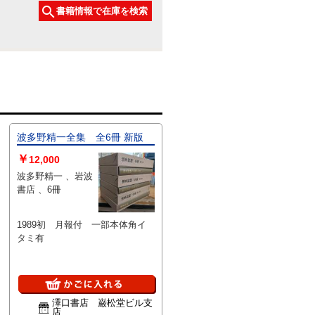
書籍情報で在庫を検索
波多野精一全集 全6冊 新版
￥
12,000
波多野精一 、岩波
書店 、6冊
1989初 月報付 一部本体角イ
タミ有
澤口書店 巌松堂ビル支
店