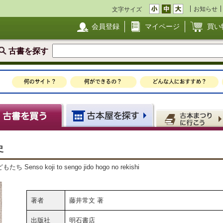
お知らせ
文字サイズ
会員登録
マイページ
買い
古書を探す
史
 koji to sengo jido hogo no rekishi
著者
藤井常文 著
出版社
明石書店