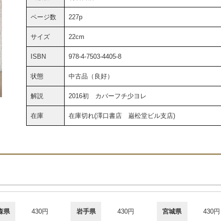
ページ数
227p
サイズ
22cm
ISBN
978-4-7503-4405-8
状態
中古品（良好）
解説
2016初 カバーフチ少ヨレ
在庫
在庫切れ(澤口書店 巌松堂ビル支店)
森県
430円
岩手県
430円
宮城県
430円