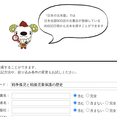
検索することができます。
表記方法や、絞り込み条件の変更もお試しください。
ード：
書名：
含む
完全
者名：
含む
含まない
完全
版社：
含む
含まない
完全