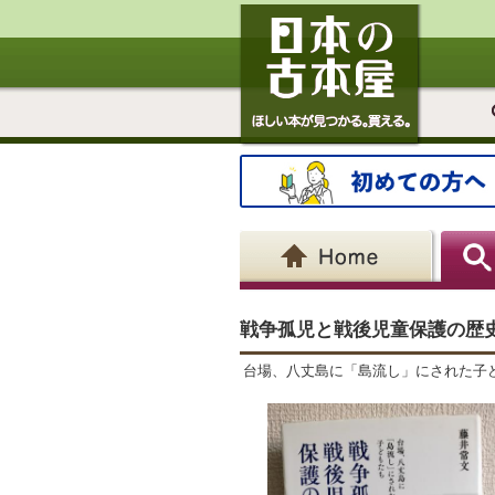
戦争孤児と戦後児童保護の歴
台場、八丈島に「島流し」にされた子どもたち Senso