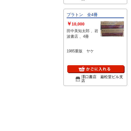
プラトン 全4冊
￥
10,000
田中美知太郎 、岩
波書店 、4冊
1985重版 ヤケ
澤口書店 巌松堂ビル支
店