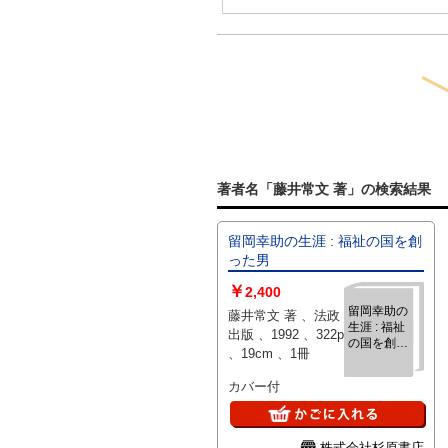
著者名「藤井常文 著」の検索結果
留岡幸助の生涯 : 福祉の国を創
った男
￥
2,400
留岡幸助の
藤井常文 著 、法政
生涯 : 福祉
出版 、1992 、322p
の国を創っ
、19cm 、1冊
た男
カバー付
株式会社杉原書店