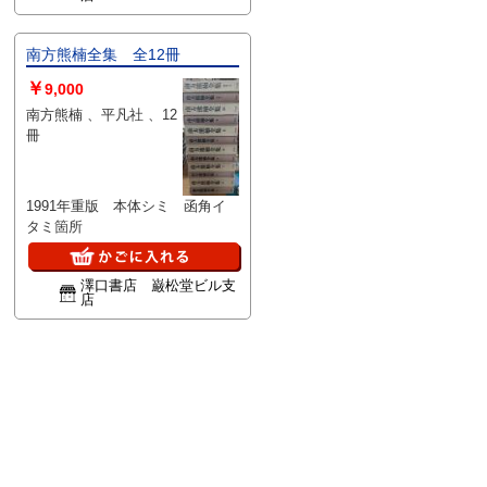
南方熊楠全集 全12冊
￥
9,000
南方熊楠 、平凡社 、12
冊
1991年重版 本体シミ 函角イ
タミ箇所
澤口書店 巌松堂ビル支
店