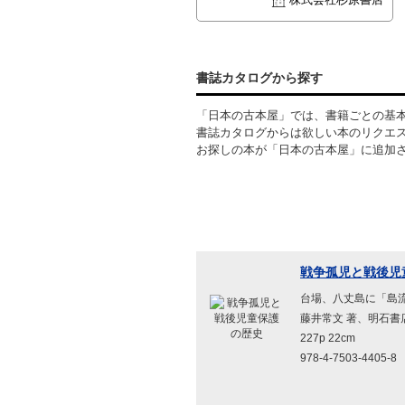
書誌カタログから探す
「日本の古本屋」では、書籍ごとの基
書誌カタログからは欲しい本のリクエ
お探しの本が「日本の古本屋」に追加
戦争孤児と戦後児
台場、八丈島に「島流し」にされ
藤井常文 著、明石書店、
227p 22cm
978-4-7503-4405-8