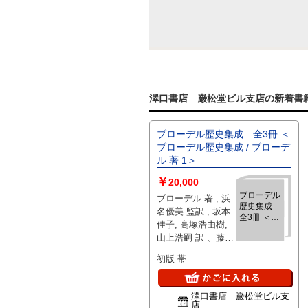
澤口書店 巌松堂ビル支店の新着書
ブローデル歴史集成 全3冊 ＜
ブローデル歴史集成 / ブローデ
ル 著 1＞
￥
20,000
ブローデル
ブローデル 著 ; 浜
歴史集成
名優美 監訳 ; 坂本
全3冊 ＜ブ
佳子, 高塚浩由樹,
ローデル歴
山上浩嗣 訳 、藤原
史集成 / ブ
書店 、2004～07 、
ローデル 著
初版 帯
1＞
22cm 、3
澤口書店 巌松堂ビル支
店