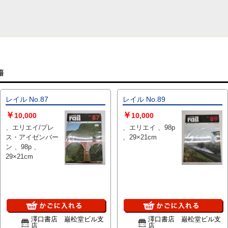
籍
レイル No.87
レイル No.89
￥
￥
10,000
10,000
、エリエイ/プレ
、エリエイ 、98p
ス・アイゼンバー
、29×21cm
ン 、98p 、
29×21cm
澤口書店 巌松堂ビル支
澤口書店 巌松堂ビル支
店
店