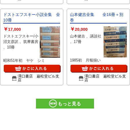
ドストエフスキー小説全集 全
山本健吉全集 全16冊＋別
10冊
巻
￥
￥
17,000
20,000
ドストエフスキー/小
山本健吉 、講談社
沼文彦訳 、筑摩書房
、17冊
、10冊
1985初 月報揃い
昭和51年初 ヤケ シミ
澤口書店 巌松堂ビル支
澤口書店 巌松堂ビル支
店
店
もっと見る