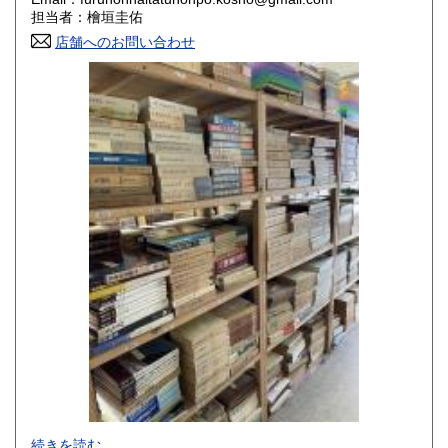
香川県
愛媛県
800円
800円
担当者：檜垣圭佑
店舗へのお問い合わせ
高知県
福岡県
800円
800円
佐賀県
長崎県
800円
800円
熊本県
大分県
800円
800円
宮崎県
鹿児島県
800円
800円
沖縄県
1,500円
-
続きを読む