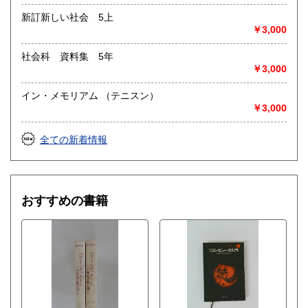
新訂新しい社会 5上
￥3,000
社会科 資料集 5年
￥3,000
イン・メモリアム （テニスン）
￥3,000
全ての新着情報
おすすめの書籍