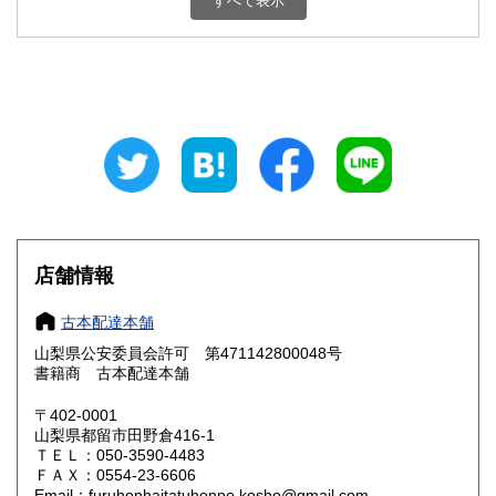
すべて表示
石川県
福井県
800円
800円
山梨県
長野県
800円
800円
岐阜県
静岡県
800円
800円
愛知県
三重県
800円
800円
滋賀県
京都府
800円
800円
大阪府
兵庫県
800円
800円
店舗情報
奈良県
和歌山県
800円
800円
古本配達本舗
山梨県公安委員会許可 第471142800048号
鳥取県
島根県
800円
800円
書籍商 古本配達本舗
岡山県
広島県
800円
800円
〒402-0001
山梨県都留市田野倉416-1
ＴＥＬ：050-3590-4483
山口県
徳島県
800円
800円
ＦＡＸ：0554-23-6606
Email：furuhonhaitatuhonpo.kosho@gmail.com