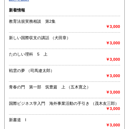
沿線名：-
新着情報
最寄駅：-
営業時間：-
教育法規実務相談 第2集
定休日：-
￥3,000
書籍の買取について
新しい国際収支の講話 （犬田章）
-
￥3,000
たのしい理科 5 上
取り扱い分野
￥3,000
総記、哲学宗教、歴史、社会科学、自然科学、美術工芸、国
語国文、外国文学、古典籍、近代文献、趣味、外国書、サブ
戦雲の夢 （司馬遼太郎）
カルチャー、古書一般（その他）
￥3,000
書籍全般
青春の門 第一部 筑豊篇 上 （五木寛之）
￥3,000
国際ビジネス学入門 海外事業活動の手引き （茂木友三郎）
￥3,000
新書道 I
￥3,000