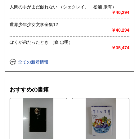
人間の手がまだ触れない （シェクレイ、 松浦 康有）
￥40,294
世界少年少女文学全集12
￥40,294
ぼくが弟だったとき （森 忠明）
￥35,474
全ての新着情報
おすすめの書籍