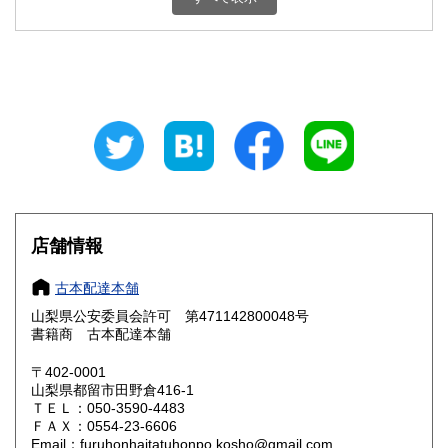
石川県
福井県
800円
800円
山梨県
長野県
800円
800円
岐阜県
静岡県
800円
800円
愛知県
三重県
800円
800円
滋賀県
京都府
800円
800円
大阪府
兵庫県
800円
800円
店舗情報
奈良県
和歌山県
800円
800円
古本配達本舗
山梨県公安委員会許可 第471142800048号
鳥取県
島根県
800円
800円
書籍商 古本配達本舗
岡山県
広島県
800円
800円
〒402-0001
山梨県都留市田野倉416-1
ＴＥＬ：050-3590-4483
山口県
徳島県
800円
800円
ＦＡＸ：0554-23-6606
Email：furuhonhaitatuhonpo.kosho@gmail.com