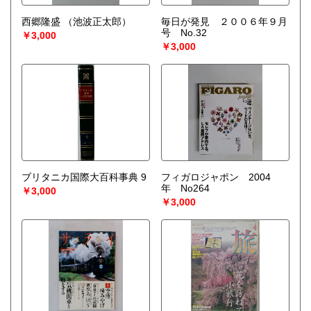
西郷隆盛
（池波正太郎）
毎日が発見 ２００６年９月
号 No.32
￥3,000
￥3,000
ブリタニカ国際大百科事典 9
フィガロジャポン 2004
年 No264
￥3,000
￥3,000