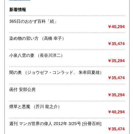
沿線名：-
新着情報
最寄駅：-
営業時間：-
365日のおかず百科「続」
定休日：-
￥40,294
書籍の買取について
染め物の習い方 （高橋 幸子）
-
￥35,474
小泉八雲の妻 （長谷川洋二）
取り扱い分野
￥35,294
総記、哲学宗教、歴史、社会科学、自然科学、美術工芸、国
語国文、外国文学、古典籍、近代文献、趣味、外国書、サブ
闇の奥 （ジョウゼフ・コンラッド、 朱牟田夏雄）
カルチャー、古書一般（その他）
￥35,474
書籍全般
函付 安部公房
￥35,294
煙草と悪魔 （芥川 龍之介）
￥40,294
週刊 マンガ世界の偉人 2012年 3/25号 [分冊百科]
￥35,474