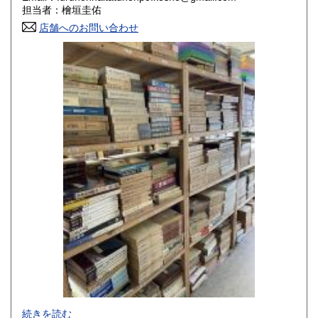
香川県
愛媛県
800円
800円
担当者：檜垣圭佑
店舗へのお問い合わせ
高知県
福岡県
800円
800円
佐賀県
長崎県
800円
800円
熊本県
大分県
800円
800円
宮崎県
鹿児島県
800円
800円
沖縄県
1,500円
-
続きを読む