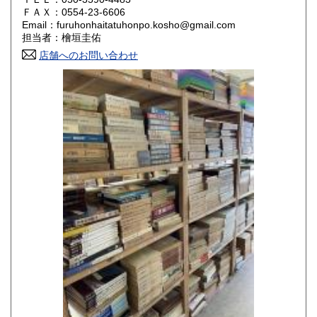
800円
800円
ＦＡＸ：0554-23-6606
Email：furuhonhaitatuhonpo.kosho@gmail.com
香川県
愛媛県
800円
800円
担当者：檜垣圭佑
店舗へのお問い合わせ
高知県
福岡県
800円
800円
佐賀県
長崎県
800円
800円
熊本県
大分県
800円
800円
宮崎県
鹿児島県
800円
800円
沖縄県
1,500円