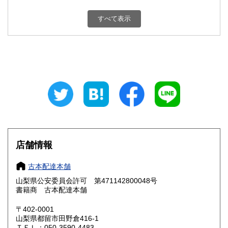
新潟県
富山県
800円
800円
すべて表示
石川県
福井県
800円
800円
山梨県
長野県
800円
800円
岐阜県
静岡県
800円
800円
愛知県
三重県
800円
800円
滋賀県
京都府
800円
800円
大阪府
兵庫県
800円
800円
店舗情報
奈良県
和歌山県
800円
800円
古本配達本舗
山梨県公安委員会許可 第471142800048号
鳥取県
島根県
800円
800円
書籍商 古本配達本舗
岡山県
広島県
800円
800円
〒402-0001
山梨県都留市田野倉416-1
ＴＥＬ：050-3590-4483
山口県
徳島県