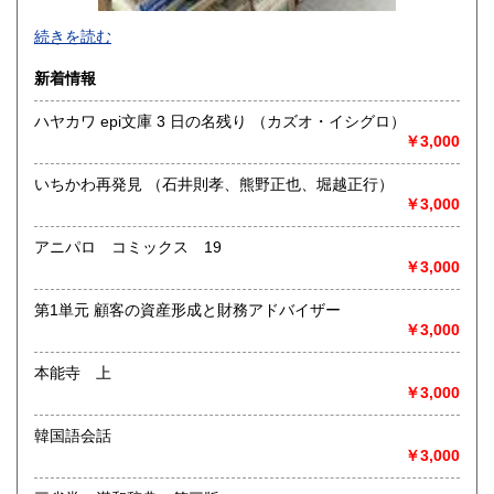
-
続きを読む
沿線名：-
新着情報
最寄駅：-
営業時間：-
ハヤカワ epi文庫 3 日の名残り （カズオ・イシグロ）
定休日：-
￥3,000
書籍の買取について
いちかわ再発見 （石井則孝、熊野正也、堀越正行）
-
￥3,000
アニパロ コミックス 19
取り扱い分野
￥3,000
総記、哲学宗教、歴史、社会科学、自然科学、美術工芸、国
語国文、外国文学、古典籍、近代文献、趣味、外国書、サブ
第1単元 顧客の資産形成と財務アドバイザー
カルチャー、古書一般（その他）
￥3,000
書籍全般
本能寺 上
￥3,000
韓国語会話
￥3,000