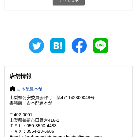
すべて表示
石川県
福井県
800円
800円
山梨県
長野県
800円
800円
岐阜県
静岡県
800円
800円
愛知県
三重県
800円
800円
滋賀県
京都府
800円
800円
大阪府
兵庫県
800円
800円
店舗情報
奈良県
和歌山県
800円
800円
古本配達本舗
山梨県公安委員会許可 第471142800048号
鳥取県
島根県
800円
800円
書籍商 古本配達本舗
岡山県
広島県
800円
800円
〒402-0001
山梨県都留市田野倉416-1
ＴＥＬ：050-3590-4483
山口県
徳島県
800円
800円
ＦＡＸ：0554-23-6606
Email：furuhonhaitatuhonpo.kosho@gmail.com