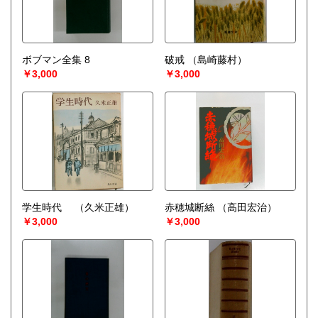
ボブマン全集 8
破戒
（島崎藤村）
￥3,000
￥3,000
学生時代
（久米正雄）
赤穂城断絲
（高田宏治）
￥3,000
￥3,000