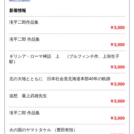
沿線名：-
新着情報
最寄駅：-
営業時間：-
滝平二郎作品集
定休日：-
￥3,000
書籍の買取について
滝平二郎 作品集
-
￥3,000
ギリシア・ローマ神話 上 （ブルフィンチ作、上弥生子
取り扱い分野
駅）
総記、哲学宗教、歴史、社会科学、自然科学、美術工芸、国
￥3,000
語国文、外国文学、古典籍、近代文献、趣味、外国書、サブ
カルチャー、古書一般（その他）
北の大地とともに 日本社会党北海道本部40年の軌跡
書籍全般
￥3,000
追想 最上武雄先生
￥3,000
滝平二郎 作品集
￥3,000
火の国のヤマトタケル （豊田有恒）