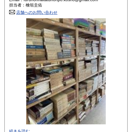
香川県
愛媛県
800円
800円
担当者：檜垣圭佑
店舗へのお問い合わせ
高知県
福岡県
800円
800円
佐賀県
長崎県
800円
800円
熊本県
大分県
800円
800円
宮崎県
鹿児島県
800円
800円
沖縄県
1,500円
-
続きを読む