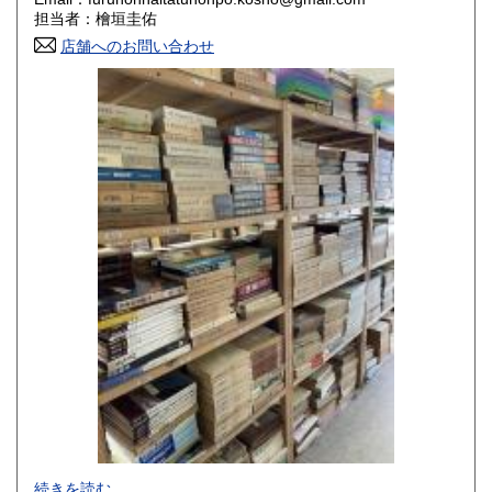
香川県
愛媛県
800円
800円
担当者：檜垣圭佑
店舗へのお問い合わせ
高知県
福岡県
800円
800円
佐賀県
長崎県
800円
800円
熊本県
大分県
800円
800円
宮崎県
鹿児島県
800円
800円
沖縄県
1,500円
-
続きを読む