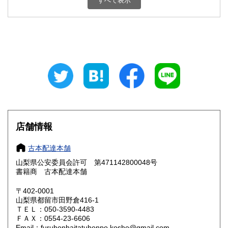
すべて表示
石川県
福井県
800円
800円
山梨県
長野県
800円
800円
岐阜県
静岡県
800円
800円
愛知県
三重県
800円
800円
滋賀県
京都府
800円
800円
大阪府
兵庫県
800円
800円
店舗情報
奈良県
和歌山県
800円
800円
古本配達本舗
山梨県公安委員会許可 第471142800048号
鳥取県
島根県
800円
800円
書籍商 古本配達本舗
岡山県
広島県
800円
800円
〒402-0001
山梨県都留市田野倉416-1
ＴＥＬ：050-3590-4483
山口県
徳島県
800円
800円
ＦＡＸ：0554-23-6606
Email：furuhonhaitatuhonpo.kosho@gmail.com