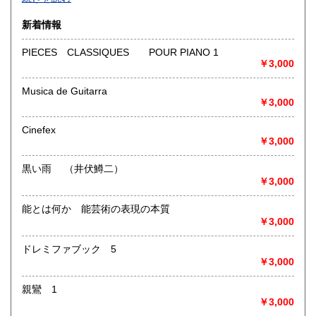
沿線名：-
新着情報
最寄駅：-
営業時間：-
PIECES CLASSIQUES POUR PIANO 1
定休日：-
￥3,000
書籍の買取について
Musica de Guitarra
￥3,000
-
Cinefex
取り扱い分野
￥3,000
総記、哲学宗教、歴史、社会科学、自然科学、美術工芸、国
語国文、外国文学、古典籍、近代文献、趣味、外国書、サブ
黒い雨 （井伏鱒二）
カルチャー、古書一般（その他）
￥3,000
書籍全般
能とは何か 能芸術の表現の本質
￥3,000
ドレミファブック 5
￥3,000
親鸞 1
￥3,000