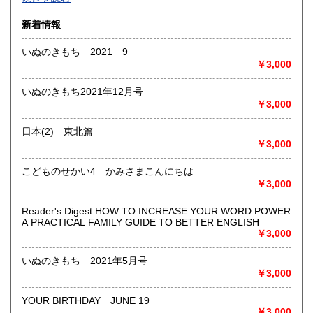
沿線名：-
新着情報
最寄駅：-
営業時間：-
いぬのきもち 2021 9
定休日：-
￥3,000
書籍の買取について
いぬのきもち2021年12月号
-
￥3,000
日本(2) 東北篇
取り扱い分野
￥3,000
総記、哲学宗教、歴史、社会科学、自然科学、美術工芸、国
語国文、外国文学、古典籍、近代文献、趣味、外国書、サブ
こどものせかい4 かみさまこんにちは
カルチャー、古書一般（その他）
￥3,000
書籍全般
Reader's Digest HOW TO INCREASE YOUR WORD POWER
A PRACTICAL FAMILY GUIDE TO BETTER ENGLISH
￥3,000
いぬのきもち 2021年5月号
￥3,000
YOUR BIRTHDAY JUNE 19
￥3,000