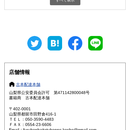
すべて表示
石川県
福井県
800円
800円
山梨県
長野県
800円
800円
岐阜県
静岡県
800円
800円
愛知県
三重県
800円
800円
滋賀県
京都府
800円
800円
大阪府
兵庫県
800円
800円
店舗情報
奈良県
和歌山県
800円
800円
古本配達本舗
山梨県公安委員会許可 第471142800048号
鳥取県
島根県
800円
800円
書籍商 古本配達本舗
岡山県
広島県
800円
800円
〒402-0001
山梨県都留市田野倉416-1
ＴＥＬ：050-3590-4483
山口県
徳島県
800円
800円
ＦＡＸ：0554-23-6606
Email：furuhonhaitatuhonpo.kosho@gmail.com