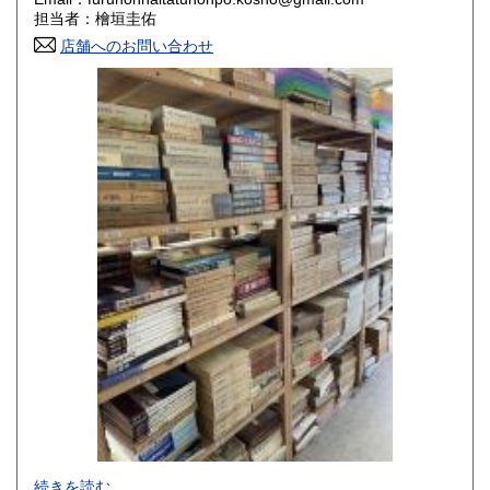
香川県
愛媛県
800円
800円
担当者：檜垣圭佑
店舗へのお問い合わせ
高知県
福岡県
800円
800円
佐賀県
長崎県
800円
800円
熊本県
大分県
800円
800円
宮崎県
鹿児島県
800円
800円
沖縄県
1,500円
-
続きを読む