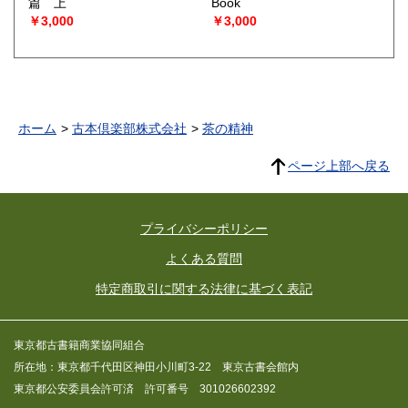
篇 上
Book
￥3,000
￥3,000
ホーム
古本倶楽部株式会社
茶の精神
ページ上部へ戻る
プライバシーポリシー
よくある質問
特定商取引に関する法律に基づく表記
東京都古書籍商業協同組合
所在地：東京都千代田区神田小川町3-22 東京古書会館内
東京都公安委員会許可済 許可番号 301026602392