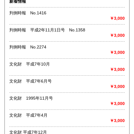
新着情報
術・アート・建築・書道・理工学・東洋医学・ビジネス書・
武道・山岳・オカルト・幻想文学・サブカルチャー・70年
判例時報 No.1416
代、80年代アイドル・アニメ・漫画・雑誌・アダルト・マニ
￥3,000
ア】などオールジャンルを専門スタッフが高額査定
◎メディア商品【ジャズ・ロック・クラシック・映画・アニ
判例時報 平成2年11月1日号 No.1358
メ・ゲーム・声優・アイドル・ビジネス・アダルト・車・バ
￥3,000
イク・鉄道・レトロ系】などのCD、DVD、Blu-ray、LP、
EP、カセット、ポスター、おもちゃ、グッズ、パンフレット
判例時報 No.2274
などマニアックなものを中心に高価買取
￥3,000
◎その他【骨董品・美術品・仏教美術・中国美術・切手・エ
文化財 平成7年10月
ンタイア・和本・漢籍・戦争㊙︎資料・書道具・茶道具・戦前
￥3,000
絵はがき・鳥瞰図・古地図・浮世絵・軸・拓本・印譜・エロ
グロ】など古いものの中には希少価値の高いものも多数ござ
文化財 平成7年6月号
いますので価値がないと処分される前に是非 ｢古本倶楽部｣ま
￥3,000
で、お問い合わせ下さい
文化財 1995年11月号
沿線名：-
￥3,000
最寄駅：-
営業時間：-
定休日：-
文化財 平成7年4月
￥3,000
書籍の買取について
文化財 平成7年12月