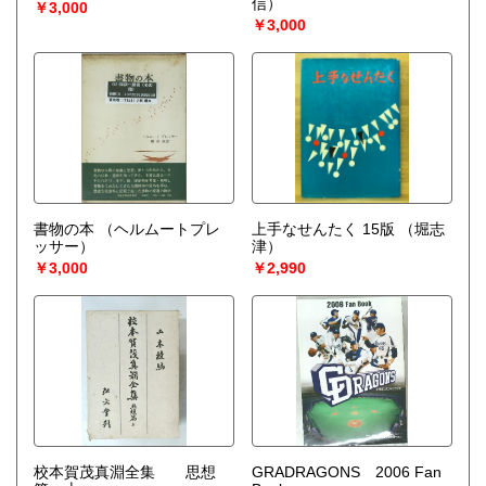
信）
￥3,000
￥3,000
書物の本
（ヘルムートプレ
上手なせんたく 15版
（堀志
ッサー）
津）
￥3,000
￥2,990
校本賀茂真淵全集 思想
GRADRAGONS 2006 Fan