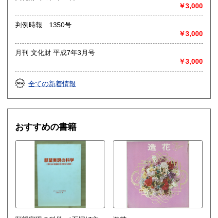
◎出張買取◎
￥3,000
○出張費無料
○出張買取は通常、東海圏のみ
判例時報 1350号
￥3,000
※お売り頂ける本の量や質が見込める場合は関東〜近畿エリ
ア要相談
月刊 文化財 平成7年3月号
例
￥3,000
【1000冊以上の専門書やマニア書籍がある】
【大学の研究室の整理】
【遺品整理で古い紙モノや道具など価値の有無が分からない
全ての新着情報
ものがある】
【神社仏閣、蔵の整理、中国古典籍など査定にかなりの専門
知識を要する】
場合などお気軽にご相談ください。
おすすめの書籍
-------------------------------------------
買取専用ダイヤル
050-3698-2626
-------------------------------------------
◎宅配買取◎
○30点より宅配送料無料
○梱包用ダンボールの無料送付可能
○買取金額の概算が知りたい方は、事前査定のサービスもぜひ
ご活用下さい。