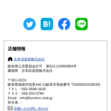
山梨県
長野県
800円
800円
岐阜県
静岡県
800円
800円
愛知県
三重県
800円
800円
滋賀県
京都府
800円
800円
大阪府
兵庫県
800円
800円
店舗情報
奈良県
和歌山県
800円
800円
古本倶楽部株式会社
岐阜県公安委員会許可 第531110000983号
鳥取県
島根県
800円
800円
書籍商 古本倶楽部株式会社
岡山県
広島県
800円
800円
〒501-0224
岐阜県瑞穂市稲里440-1(岐阜市登録番号 T9200001028549)
ＴＥＬ：050-3698-2626
山口県
徳島県
800円
800円
ＦＡＸ：058-203-0789
Email：info@furuhon-club.jp
香川県
愛媛県
800円
800円
担当者：-
店舗へのお問い合わせ
高知県
福岡県