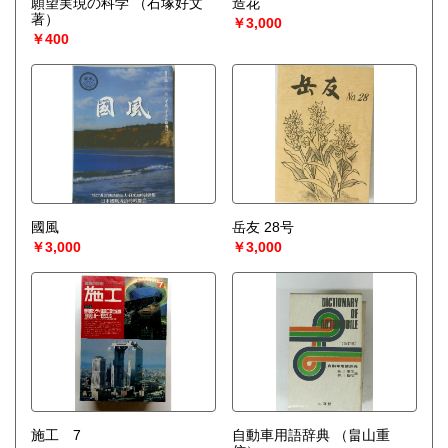
願望実現の科学
（石塚好文
造花
宅配買取送付先
著）
￥3,000
----------------------------------------
￥400
501-0224
岐阜県瑞穂市稲里197-1
古本倶楽部 宅配買取受付係
058-322-2366
----------------------------------------
取り扱い分野
-
オールジャンル、戦前紙モノ、古典籍
國風
岳友 28号
￥3,000
￥3,000
施工 7
自動車用語辞典
（畠山重