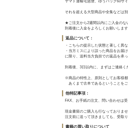
ヤマト運輸宅急便、ゆうパック60サイ
それを超える大型商品や全集などは別
★ご注文から2週間以内にご入金のな
到着後に入金をよろしくお願いします
返品について：
・こちらの提示した状態と著しく異な
・当方ミスにより誤った商品をお届け
に限り、送料当方負担での返品を承っ
到着後、3日以内に、まずはご連絡く
※商品の特性上、原則としてお客様都
あくまで古本であるということをご
他特記事項：
FAX、お手紙の注文、問い合わせは
現金書留のご購入も行なっておりませ
注文前に送って頂きましても、受取り
書籍の買い取りについて