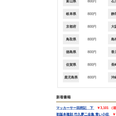
富山県
800円
石
岐阜県
800円
静
京都府
800円
大
鳥取県
800円
島
徳島県
800円
香
佐賀県
800円
長
鹿児島県
800円
沖
新着書籍
マッカーサー回想記 下
￥3,101 
初版本複刻 竹久夢二全集 青い小径
￥