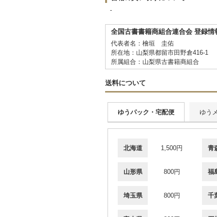
-
全国古書書籍商組合連合会 登録情
代表者名：檜垣 圭佑
所在地：山梨県都留市田野倉416-1
所属組合：山梨県古書籍商組合
送料について
ゆうパック・宅配便
ゆう
北海道
1,500円
青
山形県
800円
福
埼玉県
800円
千