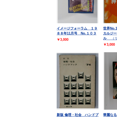
イメージフォーラム １９
世界No
８８年11月号 No.１０３
カルジー
ル
（
￥3,000
￥3,000
新版 倫理・社会 ハンドブ
華麗なる