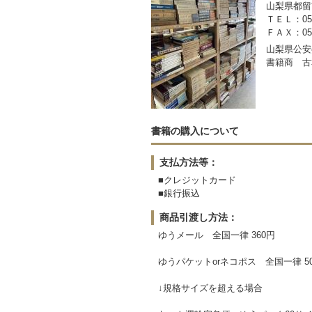
山梨県都留市
ＴＥＬ：050-
ＦＡＸ：0554
山梨県公安委
書籍商 古
書籍の購入について
支払方法等：
■クレジットカード
■銀行振込
商品引渡し方法：
ゆうメール 全国一律 360円
ゆうパケットorネコポス 全国一律 5
↓規格サイズを超える場合