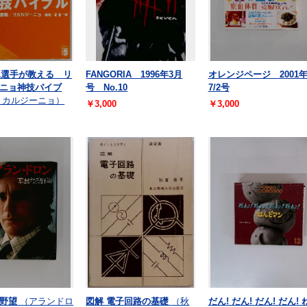
.1選手が教える リ
FANGORIA 1996年3月
オレンジページ 2001
ニョ神技バイブ
号 No.10
7/2号
リカルジーニョ）
￥3,000
￥3,000
野望
（アランドロ
図解 電子回路の基礎
（秋
だん! だん! だん! だん! 