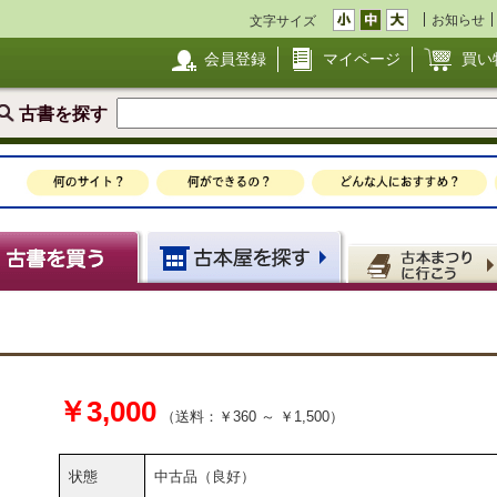
お知らせ
文字サイズ
会員登録
マイページ
買い
古書を探す
￥3,000
（送料：￥360 ～ ￥1,500）
状態
中古品（良好）