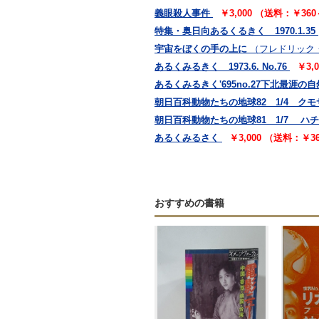
義眼殺人事件
￥3,000 （送料：￥36
特集・奥日向あるくるきく 1970.1.35
宇宙をぼくの手の上に
（フレドリック
あるくみるきく 1973.6. No.76
￥3,
あるくみるきく'695no.27下北最涯の
朝日百科動物たちの地球82 1/4 ク
朝日百科動物たちの地球81 1/7 ハ
あるくみるさく
￥3,000 （送料：￥3
おすすめの書籍