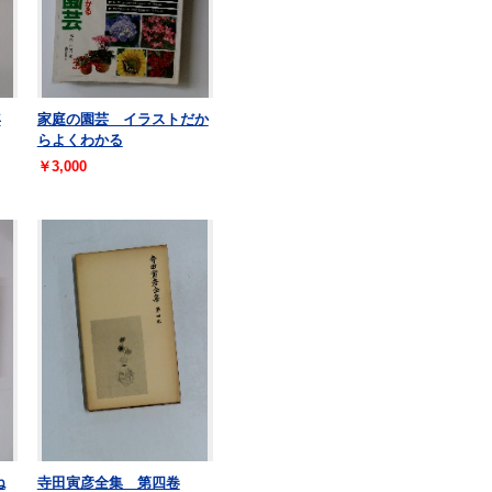
年
家庭の園芸 イラストだか
らよくわかる
￥3,000
ね
寺田寅彦全集 第四卷