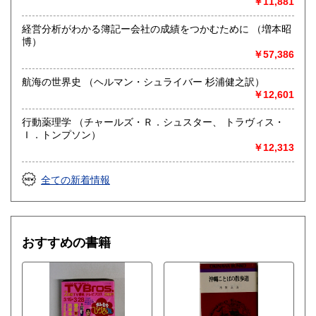
￥11,881
経営分析がわかる簿記ー会社の成績をつかむために （増本昭
博）
￥57,386
航海の世界史 （ヘルマン・シュライバー 杉浦健之訳）
￥12,601
行動薬理学 （チャールズ・Ｒ．シュスター、 トラヴィス・
Ｉ．トンプソン）
￥12,313
全ての新着情報
おすすめの書籍