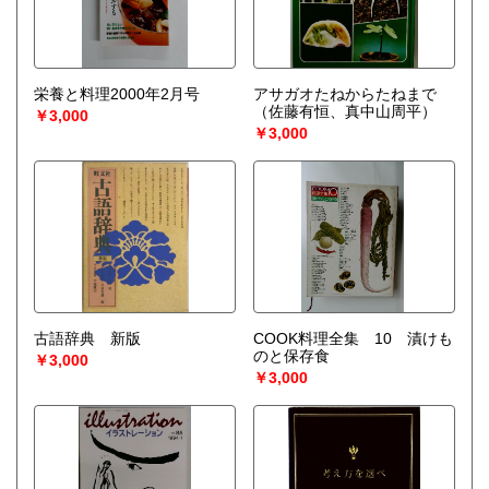
栄養と料理2000年2月号
アサガオたねからたねまで
（佐藤有恒、真中山周平）
￥3,000
￥3,000
古語辞典 新版
COOK料理全集 10 漬けも
のと保存食
￥3,000
￥3,000