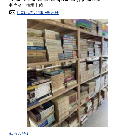
香川県
愛媛県
800円
800円
担当者：檜垣圭佑
店舗へのお問い合わせ
高知県
福岡県
800円
800円
佐賀県
長崎県
800円
800円
熊本県
大分県
800円
800円
宮崎県
鹿児島県
800円
800円
沖縄県
1,500円
-
続きを読む