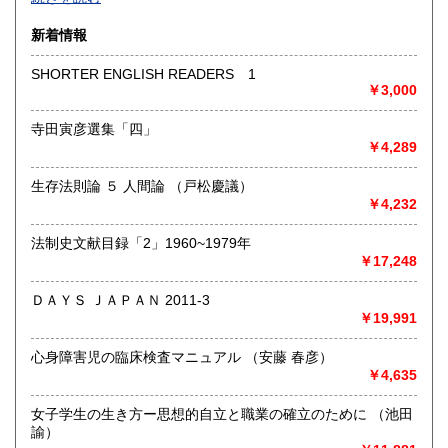
沿線名：-
新着情報
最寄駅：-
営業時間：-
SHORTER ENGLISH READERS 1
定休日：-
￥3,000
書籍の買取について
寺田寅彦選集「四」
￥4,289
-
生存法則論 ５ 人間論 （戸松慶議）
取り扱い分野
￥4,232
総記、哲学宗教、歴史、社会科学、自然科学、美術工芸、国
語国文、外国文学、古典籍、近代文献、趣味、外国書、サブ
法制史文献目録「2」1960~1979年
カルチャー、古書一般（その他）
￥17,248
書籍全般
ＤＡＹＳ ＪＡＰＡＮ 2011-3
￥19,991
心身障害児の臨床検査マニュアル （安藤 春彦）
￥4,635
女子学生の生き方ー思想的自立と職業の確立のために （池田
諭）