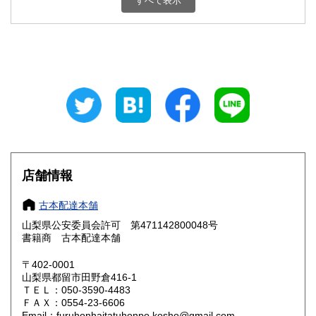
すべて表示
石川県
福井県
800円
800円
山梨県
長野県
800円
800円
岐阜県
静岡県
800円
800円
愛知県
三重県
800円
800円
滋賀県
京都府
800円
800円
大阪府
兵庫県
800円
800円
店舗情報
奈良県
和歌山県
800円
800円
古本配達本舗
山梨県公安委員会許可 第471142800048号
鳥取県
島根県
800円
800円
書籍商 古本配達本舗
岡山県
広島県
800円
800円
〒402-0001
山梨県都留市田野倉416-1
ＴＥＬ：050-3590-4483
山口県
徳島県
800円
800円
ＦＡＸ：0554-23-6606
Email：furuhonhaitatuhonpo.kosho@gmail.com