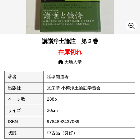
講讃浄土論註 第２巻
在庫切れ
天地人堂
著者
延塚知道著
出版社
文栄堂 小樽浄土論註学習会
ページ数
288p
サイズ
20cm
ISBN
9784892437069
状態
中古品（良好）