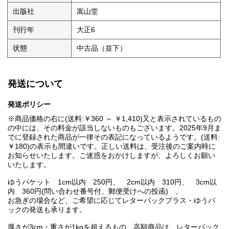
出版社
嵩山堂
刊行年
大正6
状態
中古品（並下）
発送について
発送ポリシー
※商品価格の右に(送料:￥360 ～ ￥1,410)又と表示されているもの
の中には、その料金が該当しないものもございます。2025年9月ま
でに登録された商品が一律その表記になっているようです。(送料:
￥180)の表示も間違いです。正しい送料は、受注後のご案内時に
お知らせいたします。ご迷惑をおかけしますが、よろしくお願い
いたします。
ゆうパケット 1cm以内 250円、 2cm以内 310円、 3cm以
内 360円(問い合わせ番号付、郵便受けへの投函) 。
お急ぎの場合など、ご希望に応じてレターパックプラス・ゆうパ
ックの発送も承ります。
厚さが3cm・重さが1kgを超えるもの、高額商品は レターパック