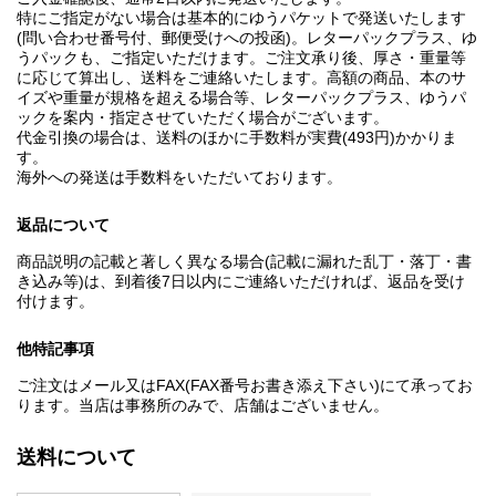
特にご指定がない場合は基本的にゆうパケットで発送いたします
(問い合わせ番号付、郵便受けへの投函)。レターパックプラス、ゆ
うパックも、ご指定いただけます。ご注文承り後、厚さ・重量等
に応じて算出し、送料をご連絡いたします。高額の商品、本のサ
イズや重量が規格を超える場合等、レターパックプラス、ゆうパ
ックを案内・指定させていただく場合がございます。
代金引換の場合は、送料のほかに手数料が実費(493円)かかりま
す。
海外への発送は手数料をいただいております。
返品について
商品説明の記載と著しく異なる場合(記載に漏れた乱丁・落丁・書
き込み等)は、到着後7日以内にご連絡いただければ、返品を受け
付けます。
他特記事項
ご注文はメール又はFAX(FAX番号お書き添え下さい)にて承ってお
ります。当店は事務所のみで、店舗はございません。
送料について