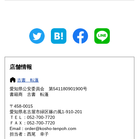
石川県
福井県
700円
700円
山梨県
長野県
700円
700円
岐阜県
静岡県
700円
700円
愛知県
三重県
640円
700円
滋賀県
京都府
700円
700円
店舗情報
大阪府
兵庫県
700円
700円
古書 転蓬
奈良県
和歌山県
700円
700円
愛知県公安委員会 第541180901900号
書籍商 古書 転蓬
鳥取県
島根県
810円
810円
〒458-0015
岡山県
広島県
810円
810円
愛知県名古屋市緑区篠の風1-910-201
ＴＥＬ：052-700-7720
ＦＡＸ：052-700-7720
山口県
徳島県
810円
810円
Email：order@kosho-tenpoh.com
担当者：西尾 幸子
香川県
愛媛県
810円
810円