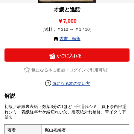
才媛と逸話
￥7,000
（送料：￥310 ～ ￥1,410）
古書 転蓬
かごに入れる
気になる本に追加（ログインで利用可能）
気になる本の使い方
解説
初版／表紙裏表紙・数葉3分の1ほど下部濡れシミ、頁下余白部濡
れシミ、表紙経年ヤケ縁切れ少欠、裏表紙外れ補修、背イタミ下
部欠
著者
梶山彬編著