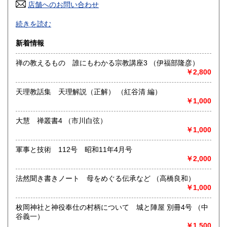
店舗へのお問い合わせ
高知県
福岡県
近代文学、海外文学、探偵・幻想・SF、美術、絵本・児童
810円
970円
続きを読む
書、オカルティズムなど。
面白い本、変った本を取り揃えるように努力しております。
佐賀県
長崎県
970円
970円
新着情報
HPもぜひご覧下さいませ。
熊本県
大分県
970円
禅の教えるもの 誰にもわかる宗教講座3 （伊福部隆彦）
970円
沿線名：-
￥2,800
最寄駅：-
宮崎県
鹿児島県
営業時間：-
970円
970円
天理教話集 天理解説（正解） （紅谷清 編）
定休日：不定休
￥1,000
沖縄県
1,270円
書籍の買取について
大慧 禅叢書4 （市川白弦）
古い本を買取いたします。和本から明治・大正・昭和初期の
￥1,000
近代文学(小説・詩集・歌集・句集)、SF・ミステリなどの大
衆小説、美術書、宗教書、児童書、雑誌、写真や資料・地図
軍事と技術 112号 昭和11年4月号
などの紙もの等は大歓迎。しっかりと査定させていただきま
￥2,000
す。お気軽にご相談ください。
法然聞き書きノート 母をめぐる伝承など （高橋良和）
取り扱い分野
￥1,000
美術工芸、国語国文、外国文学、趣味、古書一般（その他）
枚岡神社と神役奉仕の村柄について 城と陣屋 別冊4号 （中
谷義一）
￥1,500