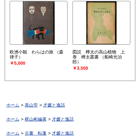
欧洲小観 わらはの旅
（森
図説 樺太の高山植物 上
律子）
巻 樺太叢書
（船崎光治
郎）
￥5,000
￥3,500
ホーム
嵩山堂
才媛と逸話
ホーム
梶山彬編著
才媛と逸話
ホーム
古書 転蓬
才媛と逸話