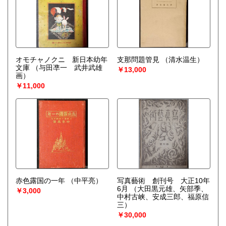
オモチャノクニ 新日本幼年
支那問題管見
（清水温生）
文庫
（与田凖一 武井武雄
￥13,000
画）
￥11,000
赤色露国の一年
（中平亮）
写真藝術 創刊号 大正10年
6月
（大田黒元雄、矢部季、
￥3,000
中村古峡、安成三郎、福原信
三）
￥30,000