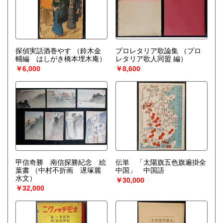
探偵実話酒巻やす
（鈴木金
プロレタリア歌論集
（プロ
輔編 はしがき橋本埋木庵）
レタリア歌人同盟 編）
￥6,000
￥8,600
甲信奇勝 南信探勝紀念 絵
伝単 「太陽旗五色旗遍掛全
葉書
（中村不折画 遅塚麗
中国」 中国語
水文）
￥30,000
￥32,000