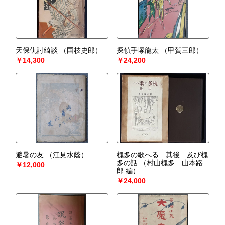
天保仇討綺談
（国枝史郎）
探偵手塚龍太
（甲賀三郎）
￥14,300
￥24,200
避暑の友
（江見水蔭）
槐多の歌へる 其後 及び槐
多の話
（村山槐多 山本路
￥12,000
郎 編）
￥24,000