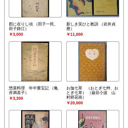
郡に在りし頃
（田子一民、
新しき笑ひと教訓
（岩井貞
田子静江）
麿）
￥3,000
￥11,000
惣菜料理 年中重宝記
（亀
お伽七草 （おとぎ七艸、お
井満喜子）
とぎ七草）
（巌谷小波 山
村耕花画）
￥3,300
￥20,000