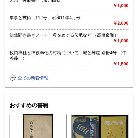
大慧 禅叢書4 （市川白弦）
￥1,000
軍事と技術 112号 昭和11年4月号
￥2,000
法然聞き書きノート 母をめぐる伝承など （高橋良和）
￥1,000
枚岡神社と神役奉仕の村柄について 城と陣屋 別冊4号 （中
谷義一）
￥1,500
全ての新着情報
おすすめの書籍