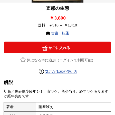
支那の生態
￥3,800
（送料：￥310 ～ ￥1,410）
古書 転蓬
かごに入れる
気になる本に追加（ログインで利用可能）
気になる本の使い方
解説
初版／裏表紙少経年シミ、背ヤケ、角少当り、経年ヤケあります
が経年良好です
著者
薩摩雄次