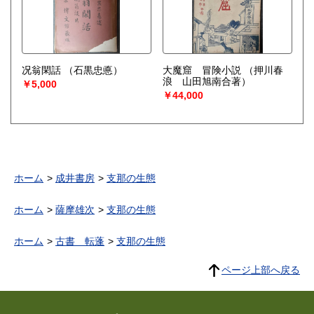
况翁閑話
（石黒忠悳）
大魔窟 冒険小説
（押川春
浪 山田旭南合著）
￥5,000
￥44,000
ホーム
成井書房
支那の生態
ホーム
薩摩雄次
支那の生態
ホーム
古書 転蓬
支那の生態
ページ上部へ戻る