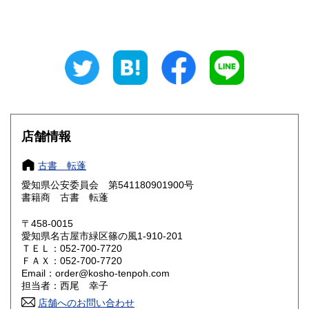
山梨県
長野県
700円
700円
岐阜県
静岡県
700円
700円
愛知県
三重県
640円
700円
滋賀県
京都府
700円
700円
店舗情報
大阪府
兵庫県
700円
700円
古書 転蓬
奈良県
和歌山県
700円
700円
愛知県公安委員会 第541180901900号
書籍商 古書 転蓬
鳥取県
島根県
810円
810円
〒458-0015
岡山県
広島県
810円
810円
愛知県名古屋市緑区篠の風1-910-201
ＴＥＬ：052-700-7720
ＦＡＸ：052-700-7720
山口県
徳島県
810円
810円
Email：order@kosho-tenpoh.com
担当者：西尾 幸子
香川県
愛媛県
810円
810円
店舗へのお問い合わせ