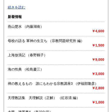
高知県
福岡県
近代文学、海外文学、探偵・幻想・SF、美術、絵本・児童
810円
970円
続きを読む
書、オカルティズムなど。
面白い本、変った本を取り揃えるように努力しております。
佐賀県
長崎県
970円
970円
新着情報
HPもぜひご覧下さいませ。
熊本県
大分県
燕山楚水 （内藤湖南）
970円
970円
沿線名：-
￥4,600
最寄駅：-
宮崎県
鹿児島県
営業時間：-
970円
970円
母校の語る 軍神の生立ち （宗教問題研究所 編）
定休日：不定休
￥1,500
沖縄県
1,270円
書籍の買取について
上海放浪記 （春野鶴子）
古い本を買取いたします。和本から明治・大正・昭和初期の
￥9,000
近代文学(小説・詩集・歌集・句集)、SF・ミステリなどの大
衆小説、美術書、宗教書、児童書、雑誌、写真や資料・地図
海の性典 （松島慶三）
などの紙もの等は大歓迎。しっかりと査定させていただきま
￥3,000
す。お気軽にご相談ください。
禅の教えるもの 誰にもわかる宗教講座3 （伊福部隆彦）
取り扱い分野
￥2,800
美術工芸、国語国文、外国文学、趣味、古書一般（その他）
天理教話集 天理解説（正解） （紅谷清 編）
￥1,000