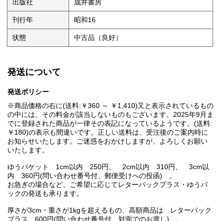
出版社
成井書房
刊行年
昭和16
状態
中古品（良好）
発送について
発送ポリシー
※商品価格の右に(送料:￥360 ～ ￥1,410)又と表示されているもの
の中には、その料金が該当しないものもございます。2025年9月ま
でに登録された商品が一律その表記になっているようです。(送料:
￥180)の表示も間違いです。正しい送料は、受注後のご案内時に
お知らせいたします。ご迷惑をおかけしますが、よろしくお願い
いたします。
ゆうパケット 1cm以内 250円、 2cm以内 310円、 3cm以
内 360円(問い合わせ番号付、郵便受けへの投函) 。
お急ぎの場合など、ご希望に応じてレターパックプラス・ゆうパ
ックの発送も承ります。
厚さが3cm・重さが1kgを超えるもの、高額商品は レターパック
プラス 600円(問い合わせ番号付、対面でのお渡し) 。