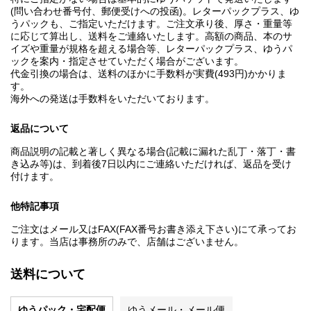
(問い合わせ番号付、郵便受けへの投函)。レターパックプラス、ゆ
うパックも、ご指定いただけます。ご注文承り後、厚さ・重量等
に応じて算出し、送料をご連絡いたします。高額の商品、本のサ
イズや重量が規格を超える場合等、レターパックプラス、ゆうパ
ックを案内・指定させていただく場合がございます。
代金引換の場合は、送料のほかに手数料が実費(493円)かかりま
す。
海外への発送は手数料をいただいております。
返品について
商品説明の記載と著しく異なる場合(記載に漏れた乱丁・落丁・書
き込み等)は、到着後7日以内にご連絡いただければ、返品を受け
付けます。
他特記事項
ご注文はメール又はFAX(FAX番号お書き添え下さい)にて承ってお
ります。当店は事務所のみで、店舗はございません。
送料について
ゆうパック・宅配便
ゆうメール・メール便