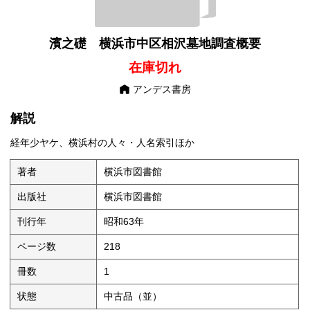
濱之礎 横浜市中区相沢墓地調査概要
在庫切れ
アンデス書房
解説
経年少ヤケ、横浜村の人々・人名索引ほか
著者
横浜市図書館
出版社
横浜市図書館
刊行年
昭和63年
ページ数
218
冊数
1
状態
中古品（並）