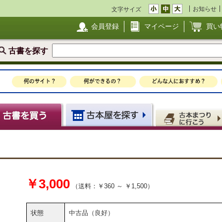
お知らせ
文字サイズ
会員登録
マイページ
買い
古書を探す
￥3,000
（送料：￥360 ～ ￥1,500）
状態
中古品（良好）