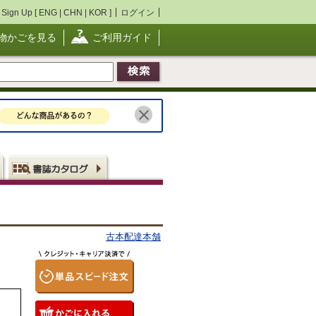
Sign Up [
ENG
|
CHN
|
KOR
]
ログイン
物かごを見る
ご利用ガイド
古本配達本舗