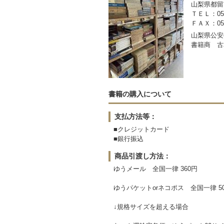
山梨県都留市
ＴＥＬ：050-
ＦＡＸ：0554
山梨県公安委
書籍商 古
書籍の購入について
支払方法等：
■クレジットカード
■銀行振込
商品引渡し方法：
ゆうメール 全国一律 360円
ゆうパケットorネコポス 全国一律 5
↓規格サイズを超える場合