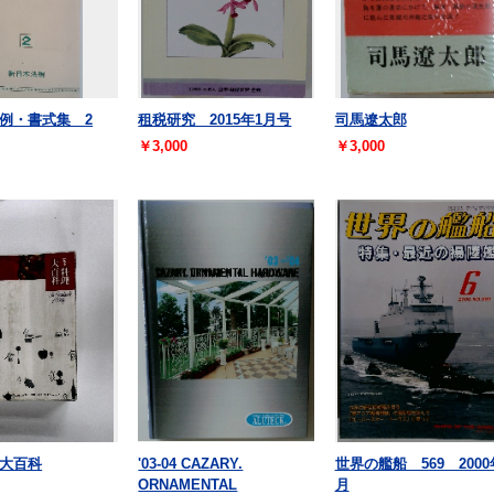
例・書式集 2
租税研究 2015年1月号
司馬遼太郎
￥3,000
￥3,000
大百科
'03-04 CAZARY.
世界の艦船 569 2000
ORNAMENTAL
月