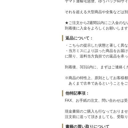
ヤマト運輸宅急便、ゆうパック60サイ
それを超える大型商品や全集などは別
★ご注文から2週間以内にご入金のな
到着後に入金をよろしくお願いします
返品について：
・こちらの提示した状態と著しく異な
・当方ミスにより誤った商品をお届け
に限り、送料当方負担での返品を承っ
到着後、3日以内に、まずはご連絡く
※商品の特性上、原則としてお客様都
あくまで古本であるということをご
他特記事項：
FAX、お手紙の注文、問い合わせは
現金書留のご購入も行なっておりませ
注文前に送って頂きましても、受取り
書籍の買い取りについて