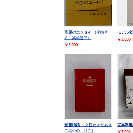
高原のエッセイ
（尾崎喜
モデル文
八、高橋達郎）
￥3,000
￥3,000
聖書物語
（文皿わきたあき
完本料理
こ絵やのしげこ）
￥3,000