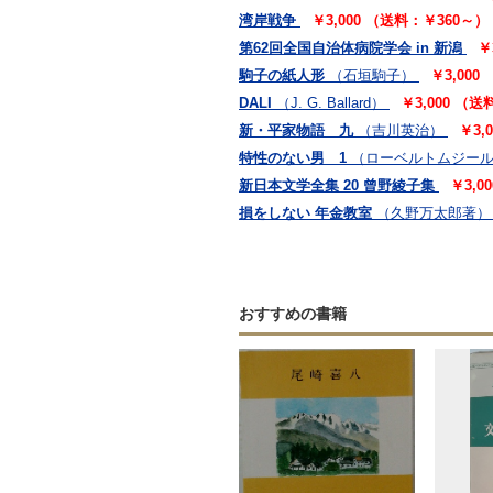
湾岸戦争
￥3,000 （送料：￥360～）
第62回全国自治体病院学会 in 新潟
￥
駒子の紙人形
（石垣駒子）
￥3,000
DALI
（J. G. Ballard）
￥3,000 （
新・平家物語 九
（吉川英治）
￥3,
特性のない男 1
（ローベルトムジー
新日本文学全集 20 曾野綾子集
￥3,0
損をしない 年金教室
（久野万太郎著）
おすすめの書籍