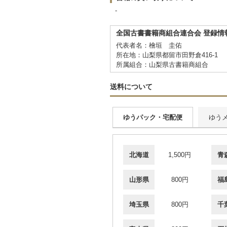
-
全国古書書籍商組合連合会 登録情
代表者名：檜垣 圭佑
所在地：山梨県都留市田野倉416-1
所属組合：山梨県古書籍商組合
送料について
ゆうパック・宅配便
ゆう
北海道
1,500円
青
山形県
800円
福
埼玉県
800円
千