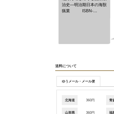
治史―明治期日本の海獣
猟業 ISBN-
9784818826496
送料について
ゆうメール・メール便
北海道
360円
青
山形県
360円
福