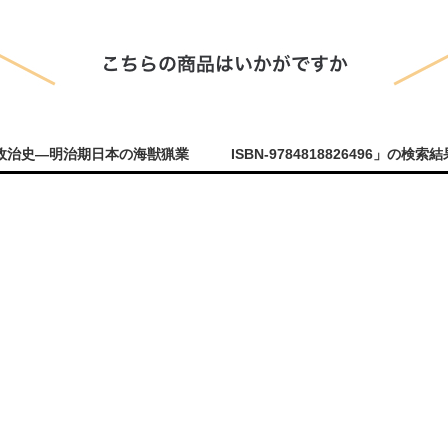
史―明治期日本の海獣猟業 ISBN-9784818826496」の検索結