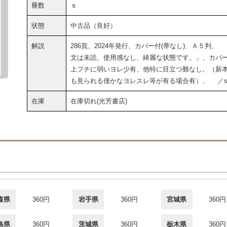
冊数
ｓ
状態
中古品（良好）
解説
286頁、2024年発行、カバー付(帯なし)、Ａ５判、 
文は未読、使用感なし、綺麗な状態です。」、カバ
上フチに弱いヨレ少有、他特に目立つ難なし。（新
も見られる僅かなヨレスレ等が有る場合有）、 ／
在庫
在庫切れ(光芳書店)
森県
360円
岩手県
360円
宮城県
360円
島県
360円
茨城県
360円
栃木県
360円