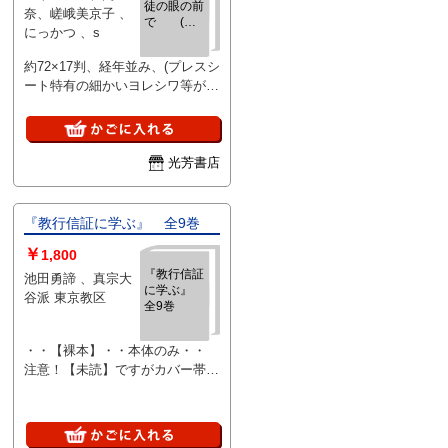
徒の眼の前
奈、嵯峨美京子 、
で (に
にっかつ 、s
っかつロマ
ンポルノ
約72×17判、経年並み、(プレスシ
プレスシー
ート特有の細かいヨレシワ等があ
ト)
る場合有)、、ご注文後、ピン止
め折れ染み等目立つ難がある場合
はご連絡いたします。
光芳書店
『教行信証に学ぶ』 全9巻
￥
1,800
『教行信証
池田勇諦 、真宗大
に学ぶ』
谷派 東京教区
全9巻
・・【裸本】・・本体のみ・・
注意！【未読】ですがカバー帯等
は欠品です。、、、、、、、、本
文を読むのには特に問題ありませ
ん。、「本文は未読、使用感な
し、綺麗な状態です。」、2026