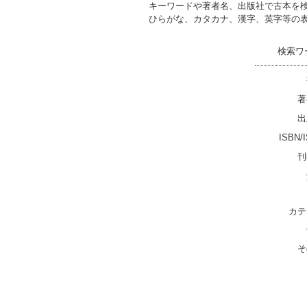
キーワードや著者名、出版社で古本を
ひらがな、カタカナ、漢字、英字等の
検索ワ
著
出
ISBN/
刊
カテ
そ