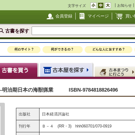
お知らせ
文字サイズ
会員登録
マイページ
買い
古書を探す
治期日本の海獣猟業 ISBN-9784818826496
出版社
日本経済評論社
刊行年
Ｂ－４ (RR・3) hhh060701/070-0919