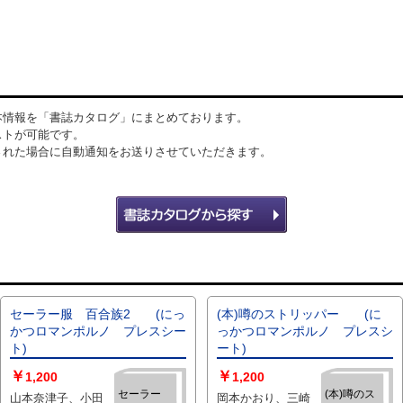
本情報を「書誌カタログ」にまとめております。
ストが可能です。
された場合に自動通知をお送りさせていただきます。
セーラー服 百合族2 (にっ
(本)噂のストリッパー (に
かつロマンポルノ プレスシー
っかつロマンポルノ プレスシ
ト)
ート)
￥
￥
1,200
1,200
セーラー
(本)噂のス
山本奈津子、小田
岡本かおり、三崎