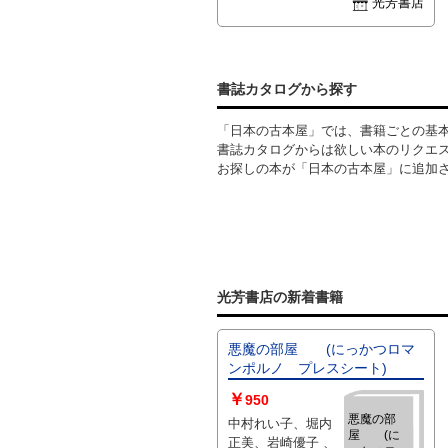
光芳書店
（新本でも見られる僅かなヨレス
レ等が有る場合有）、 ／s
書誌カタログから探す
「日本の古本屋」では、書籍ごとの基
書誌カタログからは欲しい本のリクエ
お探しの本が「日本の古本屋」に追加
光芳書店の新着書籍
悪魔の部屋 (にっかつロマ
ンポルノ プレスシート)
￥
950
悪魔の部
中村れい子、堀内
屋 (に
正美、岩崎優子 、