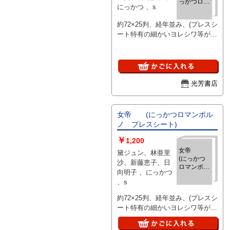
っかつロマ
にっかつ 、s
ンポルノ
プレスシー
約72×25判、経年並み、(プレスシ
ト)
ート特有の細かいヨレシワ等があ
る場合有)、、ご注文後、ピン止
め折れ染み等目立つ難がある場合
はご連絡いたします。
光芳書店
女帝 (にっかつロマンポル
ノ プレスシート)
￥
1,200
女帝
黛ジュン、林亜里
(にっかつ
沙、新藤恵子、日
ロマンポル
向明子 、にっかつ
ノ プレス
、s
シート)
約72×25判、経年並み、(プレスシ
ート特有の細かいヨレシワ等があ
る場合有)、、ご注文後、ピン止
め折れ染み等目立つ難がある場合