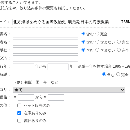
検索することができます。
表記方法や、絞り込み条件の変更もお試しください。
ード：
書名：
含む
完全
者名：
含む
含まない
完全
版社：
含む
含まない
完全
ISSN：
行年：
年から
年
※単一年を探す場合 1995～199
解説：
含む
完全
（例）初版 函 帯 など
ゴリ：
価格：
￥
から￥
の他：
セット販売のみ
在庫ありのみ
書評ありのみ