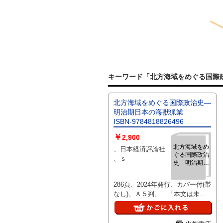
キーワード「北方海域をめぐる国際政治
北方海域をめぐる国際政治史―
明治期日本の海獣猟業
ISBN-9784818826496
￥
2,900
北方海域をめ
、日本経済評論社
ぐる国際政治
、ｓ
史―明治期日
本の海獣猟
業
286頁、2024年発行、カバー付(帯
ISBN-
なし)、Ａ５判、 「本文は未
9784818826496
読、使用感なし、綺麗な状態で
す。」、カバーの上フチに弱いヨ
レ少有、他特に目立つ難なし。