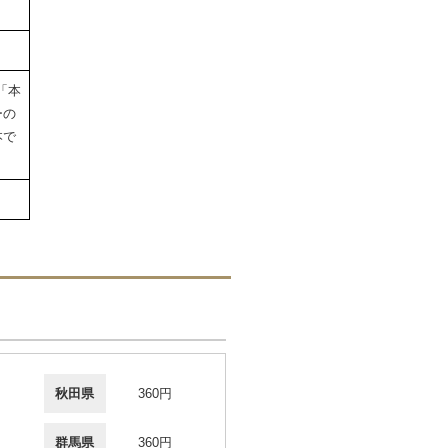
「本
ーの
本で
s
秋田県
360円
群馬県
360円