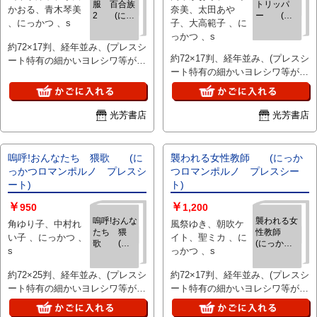
服 百合族
トリッパ
かおる、青木琴美
奈美、太田あや
2 (にっ
ー (に
、にっかつ 、s
子、大高範子 、に
かつロマン
っかつロマ
っかつ 、s
ポルノ プ
ンポルノ
約72×17判、経年並み、(プレスシ
レスシー
プレスシー
約72×17判、経年並み、(プレスシ
ート特有の細かいヨレシワ等があ
ト)
ト)
ート特有の細かいヨレシワ等があ
る場合有)、、ご注文後、ピン止
る場合有)、、ご注文後、ピン止
め折れ染み等目立つ難がある場合
め折れ染み等目立つ難がある場合
はご連絡いたします。
はご連絡いたします。
光芳書店
光芳書店
嗚呼!おんなたち 猥歌 (に
襲われる女性教師 (にっか
っかつロマンポルノ プレスシ
つロマンポルノ プレスシー
ート)
ト)
￥
￥
950
1,200
嗚呼!おんな
襲われる女
角ゆり子、中村れ
風祭ゆき、朝吹ケ
たち 猥
性教師
い子 、にっかつ 、
イト、聖ミカ 、に
歌 (に
(にっかつ
s
っかつ 、s
っかつロマ
ロマンポル
ンポルノ
ノ プレス
約72×25判、経年並み、(プレスシ
約72×17判、経年並み、(プレスシ
プレスシー
シート)
ート特有の細かいヨレシワ等があ
ート特有の細かいヨレシワ等があ
ト)
る場合有)、、ご注文後、ピン止
る場合有)、、ご注文後、ピン止
め折れ染み等目立つ難がある場合
め折れ染み等目立つ難がある場合