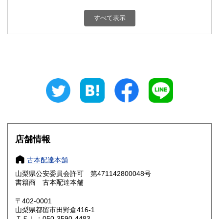
新潟県
富山県
800円
800円
すべて表示
石川県
福井県
800円
800円
山梨県
長野県
800円
800円
岐阜県
静岡県
800円
800円
愛知県
三重県
800円
800円
滋賀県
京都府
800円
800円
大阪府
兵庫県
800円
800円
店舗情報
奈良県
和歌山県
800円
800円
古本配達本舗
山梨県公安委員会許可 第471142800048号
鳥取県
島根県
800円
800円
書籍商 古本配達本舗
岡山県
広島県
800円
800円
〒402-0001
山梨県都留市田野倉416-1
ＴＥＬ：050-3590-4483
山口県
徳島県