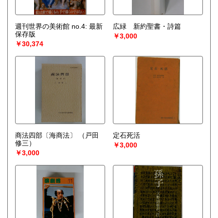
週刊世界の美術館 no.4: 最新
広緑 新約聖書・詩篇
保存版
￥3,000
￥30,374
商法四部〔海商法〕
（戸田
定石死活
修三）
￥3,000
￥3,000