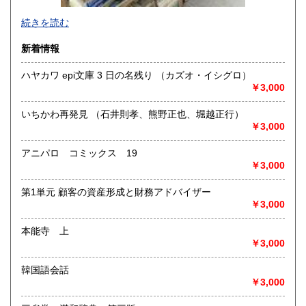
-
続きを読む
沿線名：-
新着情報
最寄駅：-
営業時間：-
ハヤカワ epi文庫 3 日の名残り （カズオ・イシグロ）
定休日：-
￥3,000
書籍の買取について
いちかわ再発見 （石井則孝、熊野正也、堀越正行）
-
￥3,000
アニパロ コミックス 19
取り扱い分野
￥3,000
総記、哲学宗教、歴史、社会科学、自然科学、美術工芸、国
語国文、外国文学、古典籍、近代文献、趣味、外国書、サブ
第1単元 顧客の資産形成と財務アドバイザー
カルチャー、古書一般（その他）
￥3,000
書籍全般
本能寺 上
￥3,000
韓国語会話
￥3,000