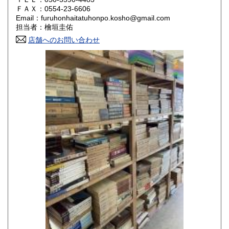
800円
800円
ＦＡＸ：0554-23-6606
Email：furuhonhaitatuhonpo.kosho@gmail.com
香川県
愛媛県
800円
800円
担当者：檜垣圭佑
店舗へのお問い合わせ
高知県
福岡県
800円
800円
佐賀県
長崎県
800円
800円
熊本県
大分県
800円
800円
宮崎県
鹿児島県
800円
800円
沖縄県
1,500円