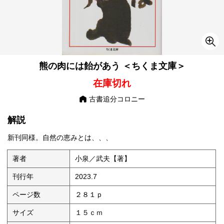
熊の肉には飴があう ＜ちくま文庫＞
在庫切れ
古書追分コロニー
解説
新刊同様。自然の恵みとは、、、
著者
小泉／武夫【著】
刊行年
2023.7
ページ数
２８１ｐ
サイズ
１５ｃｍ