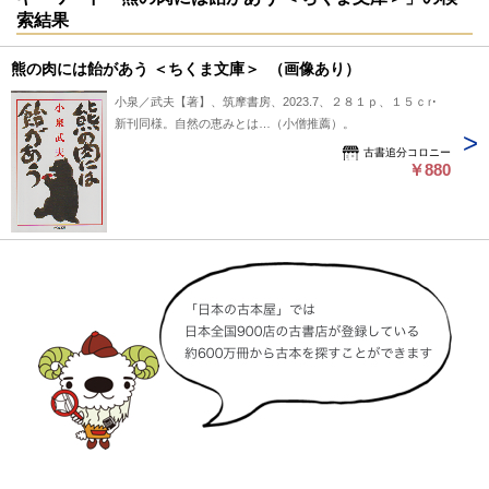
索結果
熊の肉には飴があう ＜ちくま文庫＞ （画像あり）
小泉／武夫【著】、筑摩書房、2023.7、２８１ｐ、１５ｃｍ
新刊同様。自然の恵みとは…（小僧推薦）。
古書追分コロニー
￥880