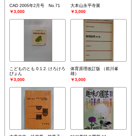
CAD 2005年2月号 No.71
大本山永平寺展
￥3,000
￥3,000
こどものとも 0.1.2. けろけろ
体育原理改訂版
（前川峯
ぴょん
雄）
￥3,000
￥3,000