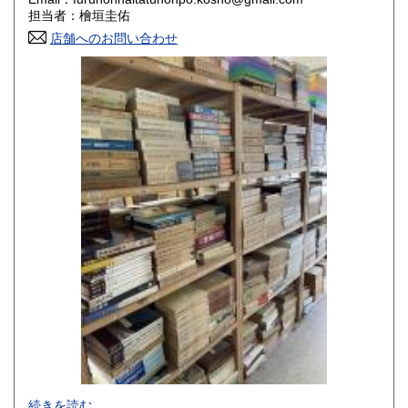
香川県
愛媛県
800円
800円
担当者：檜垣圭佑
店舗へのお問い合わせ
高知県
福岡県
800円
800円
佐賀県
長崎県
800円
800円
熊本県
大分県
800円
800円
宮崎県
鹿児島県
800円
800円
沖縄県
1,500円
-
続きを読む