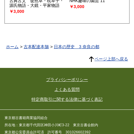
古典古文 徒然草・枕草子・
NHK趣味の園芸 11
源氏物語・大鏡・平家物語
￥3,000
￥3,000
ホーム
古本配達本舗
日本の歴史 3 奈良の都
ページ上部へ戻る
プライバシーポリシー
よくある質問
特定商取引に関する法律に基づく表記
東京都古書籍商業協同組合
所在地：東京都千代田区神田小川町3-22 東京古書会館内
東京都公安委員会許可済 許可番号 301026602392