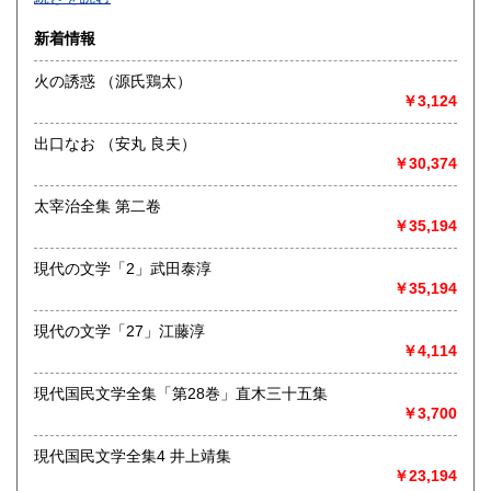
沿線名：-
新着情報
最寄駅：-
営業時間：-
火の誘惑 （源氏鶏太）
定休日：-
￥3,124
書籍の買取について
出口なお （安丸 良夫）
-
￥30,374
太宰治全集 第二卷
取り扱い分野
￥35,194
総記、哲学宗教、歴史、社会科学、自然科学、美術工芸、国
語国文、外国文学、古典籍、近代文献、趣味、外国書、サブ
現代の文学「2」武田泰淳
カルチャー、古書一般（その他）
￥35,194
書籍全般
現代の文学「27」江藤淳
￥4,114
現代国民文学全集「第28巻」直木三十五集
￥3,700
現代国民文学全集4 井上靖集
￥23,194