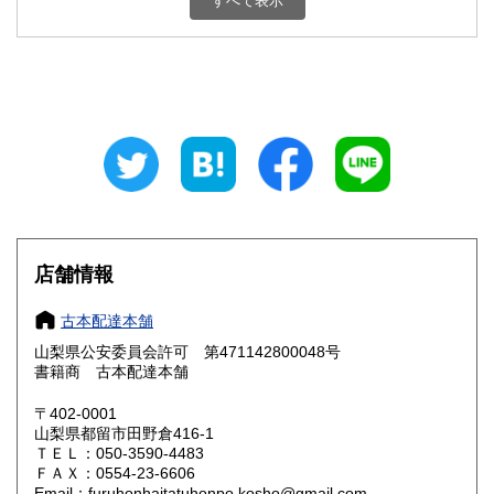
すべて表示
石川県
福井県
800円
800円
山梨県
長野県
800円
800円
岐阜県
静岡県
800円
800円
愛知県
三重県
800円
800円
滋賀県
京都府
800円
800円
大阪府
兵庫県
800円
800円
店舗情報
奈良県
和歌山県
800円
800円
古本配達本舗
山梨県公安委員会許可 第471142800048号
鳥取県
島根県
800円
800円
書籍商 古本配達本舗
岡山県
広島県
800円
800円
〒402-0001
山梨県都留市田野倉416-1
ＴＥＬ：050-3590-4483
山口県
徳島県
800円
800円
ＦＡＸ：0554-23-6606
Email：furuhonhaitatuhonpo.kosho@gmail.com