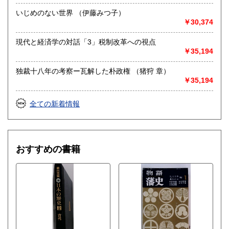
いじめのない世界 （伊藤みつ子）
￥30,374
現代と経済学の対話「3」税制改革への視点
￥35,194
独裁十八年の考察ー瓦解した朴政権 （猪狩 章）
￥35,194
全ての新着情報
おすすめの書籍