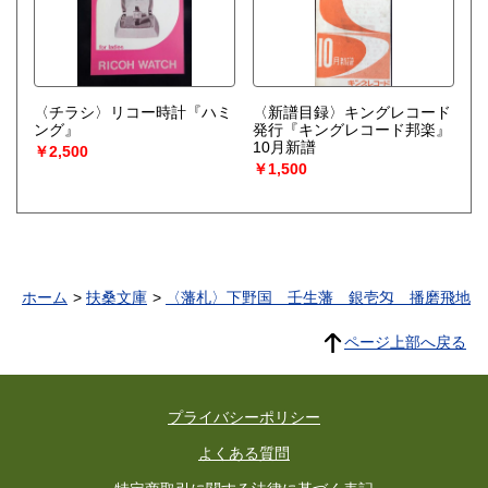
〈チラシ〉リコー時計『ハミ
〈新譜目録〉キングレコード
ング』
発行『キングレコード邦楽』
10月新譜
￥2,500
￥1,500
ホーム
扶桑文庫
〈藩札〉下野国 壬生藩 銀壱匁 播磨飛地
ページ上部へ戻る
プライバシーポリシー
よくある質問