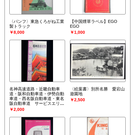
〈パンフ〉東急くろがね工業
【中国煙草ラベル】EGO
製トラック
EGO
￥8,000
￥1,000
名神高速道路・近畿自動車
〈絵葉書〉別所名勝 愛宕山
道・阪和自動車道・伊勢自動
遊園地
車道・西名阪自動車道・東名
￥2,500
阪自動車道 サービスエリ
ア・パーキングエリアのごあ
￥2,000
んない