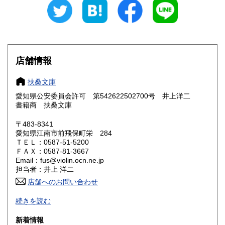
愛知県
三重県
300円
300円
滋賀県
京都府
300円
300円
大阪府
兵庫県
300円
300円
店舗情報
奈良県
和歌山県
300円
300円
扶桑文庫
愛知県公安委員会許可 第542622502700号 井上洋二
鳥取県
島根県
300円
300円
書籍商 扶桑文庫
岡山県
広島県
300円
300円
〒483-8341
愛知県江南市前飛保町栄 284
ＴＥＬ：0587-51-5200
山口県
徳島県
300円
300円
ＦＡＸ：0587-81-3667
Email：fus@violin.ocn.ne.jp
香川県
愛媛県
300円
300円
担当者：井上 洋二
店舗へのお問い合わせ
高知県
福岡県
300円
300円
古文書、古地図、刷り物、一枚もの、絵葉書、鳥瞰図、近代
続きを読む
文献資料等を主体に扱っております。
佐賀県
長崎県
300円
300円
新着情報
沿線名：名鉄犬山線