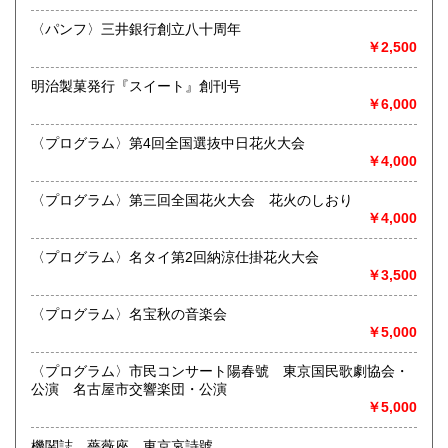
熊本県
大分県
300円
300円
最寄駅：江南駅下車
〈パンフ〉三井銀行創立八十周年
営業時間：10:00〜17:00
￥2,500
宮崎県
鹿児島県
定休日：不定休
300円
300円
明治製菓発行『スイート』創刊号
書籍の買取について
沖縄県
300円
￥6,000
買取 買取専用フリーダイヤル 0120-006-229 (担当・
井上)
〈プログラム〉第4回全国選抜中日花火大会
￥4,000
古書買取、古本買取、古書、古本の大量買い取りは大歓迎で
す。
〈プログラム〉第三回全国花火大会 花火のしおり
御整理・御売却はお気軽に当店にご相談ください。
￥4,000
お電話、メール等でご連絡次第、即日に参上いたします。古
書買い取り、古本買い取り、大量大歓迎です。
〈プログラム〉名タイ第2回納涼仕掛花火大会
特に古いもの全般(和本、古文書、紙物チラシ、郷土資料、地
￥3,500
図、宗教、芸能、美術、文学、雑誌等)に力を入れておりま
す。
〈プログラム〉名宝秋の音楽会
又書画骨董品も別部門で取り扱いしておりますので引越し増
￥5,000
改築の際には合わせてご利用ください。
愛知県・岐阜県を中心に近県の方、日時打ち合わせの後、ご
〈プログラム〉市民コンサート陽春號 東京国民歌劇協会・
訪問し、見積もり・買入をさせていただきます。
公演 名古屋市交響楽団・公演
まずはお気軽にご連絡ください。
￥5,000
お品物を送料着払いでお送りいただければ、即日に評価しご
連絡ご送金いたします。
機関誌 薔薇座 東京哀詩號