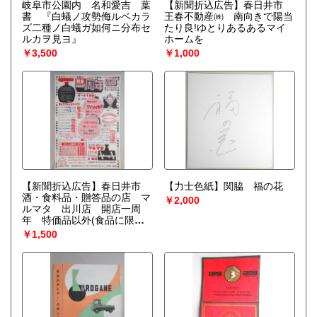
岐阜市公園内 名和愛吉 葉
【新聞折込広告】春日井市
書 『白蟻ノ攻勢侮ルベカラ
王春不動産㈱ 南向きで陽当
ズ二種ノ白蟻ガ如何ニ分布セ
たり良!ゆとりあるあるマイ
ルカヲ見ヨ』
ホームを
￥3,500
￥1,000
【新聞折込広告】春日井市
【力士色紙】関脇 福の花
酒・食料品・贈答品の店 マ
￥2,000
ルマタ 出川店 開店一周
年 特価品以外(食品に限り)
オール1割引!
￥1,500