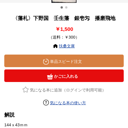
〈藩札〉下野国 壬生藩 銀壱匁 播磨飛地
￥1,500
（送料：￥300）
扶桑文庫
単品スピード注文
かごに入れる
気になる本に追加（ログインで利用可能）
気になる本の使い方
解説
144ｘ43ｍｍ