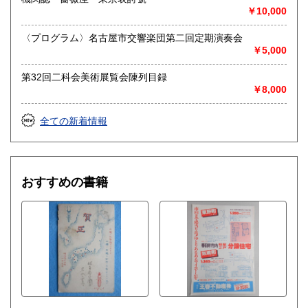
￥10,000
送り先 〒483-8341
愛知県江南市前飛保町栄284 扶桑文庫 担当井
〈プログラム〉名古屋市交響楽団第二回定期演奏会
上
￥5,000
取り扱い分野
第32回二科会美術展覧会陳列目録
￥8,000
総記、哲学宗教、歴史、社会科学、自然科学、美術工芸、国
語国文、外国文学、古典籍、近代文献、趣味、外国書、サブ
カルチャー、古書一般（その他）
全ての新着情報
古文書・和本・刷り物・絵葉書・近代文献資料・エフェメラ
おすすめの書籍