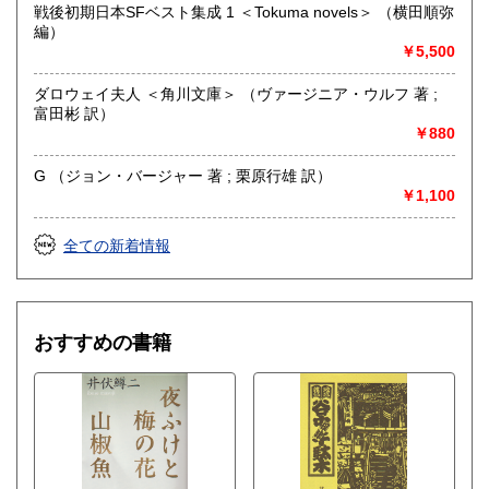
戦後初期日本SFベスト集成 1 ＜Tokuma novels＞ （横田順弥
編）
取り扱い分野
￥5,500
哲学宗教、歴史、社会科学、美術工芸、外国文学、趣味、サ
ブカルチャー、古書一般（その他）
ダロウェイ夫人 ＜角川文庫＞ （ヴァージニア・ウルフ 著 ;
富田彬 訳）
￥880
G （ジョン・バージャー 著 ; 栗原行雄 訳）
￥1,100
全ての新着情報
おすすめの書籍