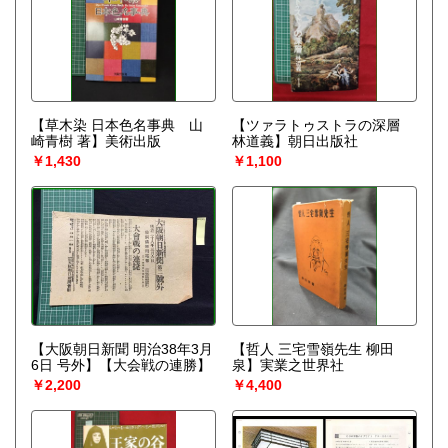
【草木染 日本色名事典 山
【ツァラトゥストラの深層
崎青樹 著】美術出版
林道義】朝日出版社
￥1,430
￥1,100
【大阪朝日新聞 明治38年3月
【哲人 三宅雪嶺先生 柳田
6日 号外】【大会戦の連勝】
泉】実業之世界社
￥2,200
￥4,400