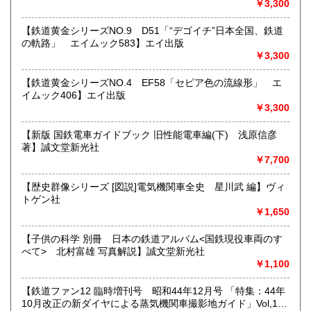
￥3,300
ます。
★★メールでのお問い合わせは、用件のみの場合スパムメー
【鉄道黄金シリーズNO.9 D51「“デゴイチ”日本全国、鉄道
ルと判断して返信いたしません。お名前もお願いいたしま
の軌路」 エイムック583】エイ出版
す。★★
￥3,300
沿線名：★★電話・FAXでの在庫、状態確認及びご注文には
【鉄道黄金シリーズNO.4 EF58「セピア色の流線形」 エ
対応しません。お電話を頂いてもすべての方にメールでのお
イムック406】エイ出版
問い合わせを御案内しています。 ★★
￥3,300
最寄駅：-
営業時間：(平日)10:00-17:00
【新版 国鉄電車ガイドブック 旧性能電車編(下) 浅原信彦
定休日：土日祝休/臨時休業有
著】誠文堂新光社
￥7,700
書籍の買取について
【歴史群像シリーズ [図説]電気機関車全史 星川武 編】ヴィ
★出張買取・郵送買取(※要事前相談)致します。
トゲン社
お気軽にご相談ください。
￥1,650
取り扱い分野
【子供の科学 別冊 日本の鉄道アルバム<国鉄現役車両のす
べて> 北村富雄 写真解説】誠文堂新光社
近代文献、趣味、サブカルチャー、古書一般（その他）
￥1,100
【鉄道ファン12 臨時増刊号 昭和44年12月号 「特集：44年
10月改正の新ダイヤによる蒸気機関車撮影地ガイド」Vol,19