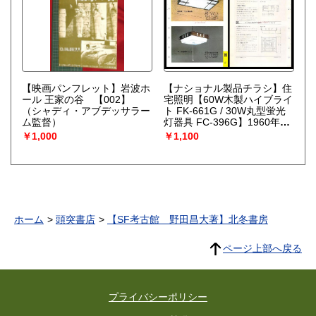
【映画パンフレット】岩波ホ
【ナショナル製品チラシ】住
ール 王家の谷 【002】
宅照明【60W木製ハイブライ
（シャディ・アブデッサラー
ト FK-661G / 30W丸型蛍光
ム監督）
灯器具 FC-396G】1960年
代 昭和レトロ 家電 電化
￥1,000
￥1,100
製品 モダンデザイン
ホーム
頭突書店
【SF考古館 野田昌大著】北冬書房
ページ上部へ戻る
プライバシーポリシー