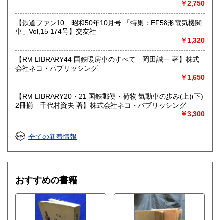
103号】交友社
￥2,750
【鉄道ファン10 昭和50年10月号 「特集：EF58形電気機関
車」Vol,15 174号】交友社
￥1,320
【RM LIBRARY44 国鉄暖房車のすべて 岡田誠一 著】株式
会社ネコ・パブリッシング
￥1,650
【RM LIBRARY20・21 国鉄郵便・荷物 気動車の歩み(上)(下)
2冊揃 千代村資夫 著】株式会社ネコ・パブリッシング
￥3,300
全ての新着情報
おすすめの書籍