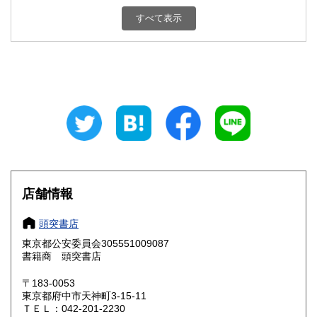
栃木県
群馬県
1,800円
1,800円
すべて表示
埼玉県
千葉県
1,800円
1,800円
東京都
神奈川県
1,800円
1,800円
新潟県
富山県
1,800円
1,800円
石川県
福井県
1,800円
1,800円
山梨県
長野県
1,800円
1,800円
店舗情報
岐阜県
静岡県
1,800円
1,800円
頭突書店
愛知県
三重県
1,800円
1,800円
東京都公安委員会305551009087
書籍商 頭突書店
滋賀県
京都府
1,800円
1,800円
〒183-0053
大阪府
兵庫県
1,800円
1,800円
東京都府中市天神町3-15-11
ＴＥＬ：042-201-2230