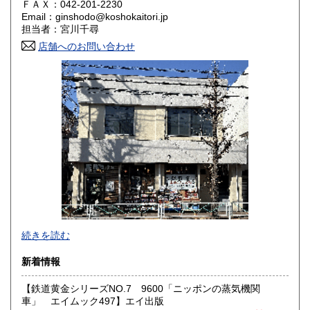
奈良県
和歌山県
ＦＡＸ：042-201-2230
1,800円
1,800円
Email：ginshodo@koshokaitori.jp
担当者：宮川千尋
鳥取県
島根県
1,800円
1,800円
店舗へのお問い合わせ
岡山県
広島県
1,800円
1,800円
山口県
徳島県
1,800円
1,800円
香川県
愛媛県
1,800円
1,800円
高知県
福岡県
1,800円
1,800円
佐賀県
長崎県
1,800円
1,800円
熊本県
大分県
1,800円
1,800円
東京都では「銀装堂」として営業しております。
続きを読む
宮崎県
鹿児島県
基本的には同じ書店となります。
1,800円
1,800円
新着情報
★★ご質問、ご要望はご注文前にお問合せ下さい。★★
沖縄県
0円
★★電話・FAXでの在庫、状態確認及びご注文には対応しま
【鉄道黄金シリーズNO.7 9600「ニッポンの蒸気機関
せん。
車」 エイムック497】エイ出版
すべての方にメールでのお問い合わせを御案内してい