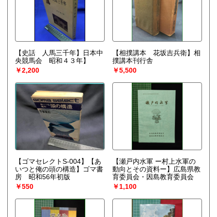
【史話 人馬三千年】日本中
【相撲講本 花坂吉兵衛】相
央競馬会 昭和４３年】
撲講本刊行舎
￥2,200
￥5,500
【ゴマセレクトS-004】【あ
【瀬戸内水軍 ー村上水軍の
いつと俺の頭の構造】ゴマ書
動向とその資料ー】広島県教
房 昭和56年初版
育委員会・因島教育委員会
￥550
￥1,100