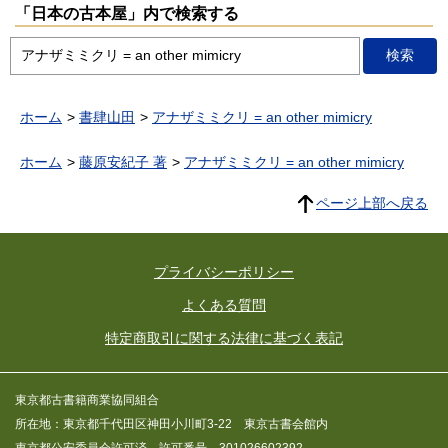
「日本の古本屋」内で検索する
ホーム
書肆山田
アナザミミクリ = an other mimicry
ホーム
藤原安紀子 著
アナザミミクリ = an other mimicry
ページ上部へ戻る
プライバシーポリシー
よくある質問
特定商取引に関する法律に基づく表記
東京都古書籍商業協同組合
所在地：東京都千代田区神田小川町3-22 東京古書会館内