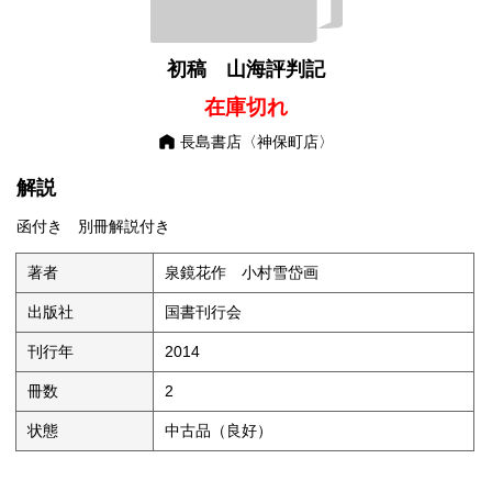
初稿 山海評判記
在庫切れ
長島書店〈神保町店〉
解説
函付き 別冊解説付き
著者
泉鏡花作 小村雪岱画
出版社
国書刊行会
刊行年
2014
冊数
2
状態
中古品（良好）