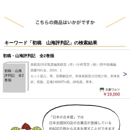
キーワード「初稿 山海評判記」の検索結果
初稿・山海評判記 全2巻揃
泉鏡花/渋沢龍彦編泉鏡花（作）/小村雪岱（画）/田中励儀編、
国書刊行会、2014、1
初稿・山海
評判記 全2
セット函入。帯。別冊解説付。本体表紙背少日焼け有。本体良
巻揃
好。初版。定価14800円+税。緑色函。厚本。
古書ワルツ
￥19,000