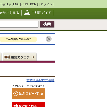
Sign Up [
ENG
|
CHN
|
KOR
]
ログイン
物かごを見る
ご利用ガイド
古本倶楽部株式会社