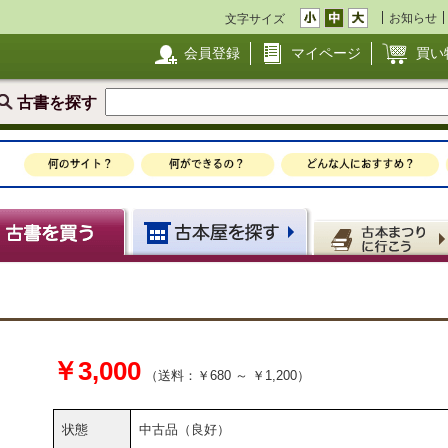
お知らせ
文字サイズ
会員登録
マイページ
買い
古書を探す
￥3,000
（送料：￥680 ～ ￥1,200）
状態
中古品（良好）