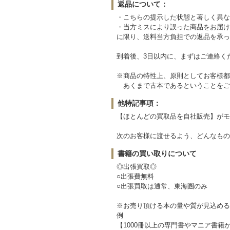
返品について：
・こちらの提示した状態と著しく異な
・当方ミスにより誤った商品をお届け
に限り、送料当方負担での返品を承っ
到着後、3日以内に、まずはご連絡く
※商品の特性上、原則としてお客様都
あくまで古本であるということをご
他特記事項：
【ほとんどの買取品を自社販売】がモ
次のお客様に渡せるよう、どんなもの
書籍の買い取りについて
◎出張買取◎
○出張費無料
○出張買取は通常、東海圏のみ
※お売り頂ける本の量や質が見込める
例
【1000冊以上の専門書やマニア書籍