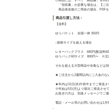
◎商品には、すべて「納品書」を同封
「領収書」が必要な場合は、【ご注
商品発送後のご用命の場合、PDFを
商品引渡し方法：
【送料】
ゆうパケット 全国一律 350円
↓規格サイズを超える場合
レターパックプラス 680円(配送料60
ゆうパック60サイズ 800円〜 ※北
それを超える大型商品や全集などは別
★ご注文から2週間以内にご入金のな
★年内は31日(水)午前中までご発送
※年始は5日(月)より順次ご発送させ
お急ぎの方は、別途メッセージでご連
電話・メール等のお問い合わせは1月5