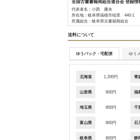
全国古書書籍商組合連合会 登録情
代表者名：小西 庸央
所在地：岐阜県瑞穂市稲里 440-1
所属組合：岐阜県古書籍商組合
送料について
ゆうパック・宅配便
ゆう
北海道
1,200円
青
山形県
800円
福
埼玉県
800円
千
富山県
800円
石
岐阜県
800円
静