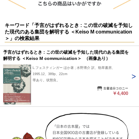
キーワード「予言がはずれるとき : この世の破滅を予知し
た現代のある集団を解明する ＜Keiso M communication
＞」の検索結果
予言がはずれるとき : この世の破滅を予知した現代のある集団を
解明する ＜Keiso M communication＞ （画像あり）
L.フェスティンガー ほか著 ; 水野博介 訳、勁草書房、
1995.12、389p、22cm
帯あり。状態良。
古書追分コロニー
￥4,400